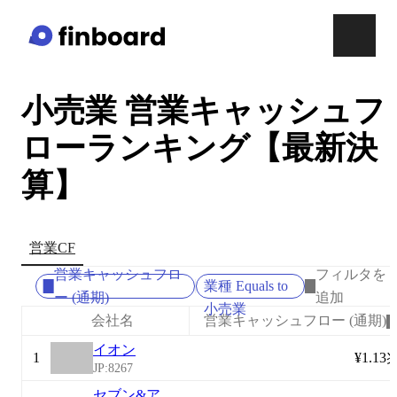
小売業 営業キャッシュフ
ローランキング【最新決
算】
営業CF
営業キャッシュフロ
フィルタを
業種 Equals to
ー (通期)
追加
小売業
会社名
営業キャッシュフロー (通期)
イオン
1
¥1.13
JP:8267
セブン&ア