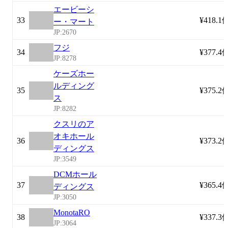
エービーシ
33
¥418.1
ー・マート
JP:2670
フジ
34
¥377.4
JP:8278
ケーズホー
ルディング
35
¥375.2
ス
JP:8282
クスリのア
オキホール
36
¥373.2
ディングス
JP:3549
DCMホール
37
¥365.4
ディングス
JP:3050
MonotaRO
38
¥337.3
JP:3064