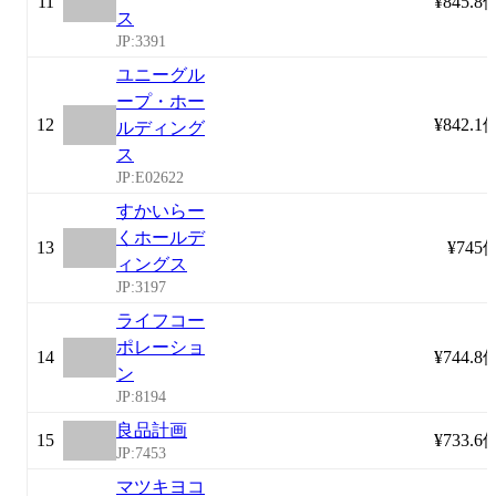
11
¥845.8
ス
JP:3391
ユニーグル
ープ・ホー
12
¥842.1
ルディング
ス
JP:E02622
すかいらー
くホールデ
13
¥745
ィングス
JP:3197
ライフコー
ポレーショ
14
¥744.8
ン
JP:8194
良品計画
15
¥733.6
JP:7453
マツキヨコ