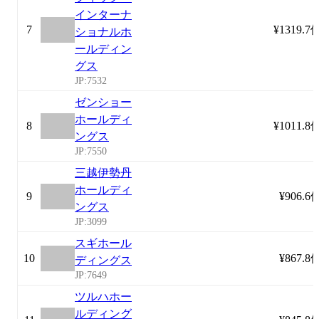
インターナ
7
¥1319.7
ショナルホ
ールディン
グス
JP:7532
ゼンショー
ホールディ
8
¥1011.8
ングス
JP:7550
三越伊勢丹
ホールディ
9
¥906.6
ングス
JP:3099
スギホール
10
¥867.8
ディングス
JP:7649
ツルハホー
ルディング