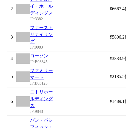
イ・ホール
2
¥6667.4
ディングス
JP:3382
ファースト
リテイリン
3
¥5806.2
グ
JP:9983
ローソン
4
¥3833.9
JP:E03345
ファミリー
5
¥2185.5
マート
JP:E03125
ニトリホー
ルディング
6
¥1489.1
ス
JP:9843
パン・パシ
フィック・