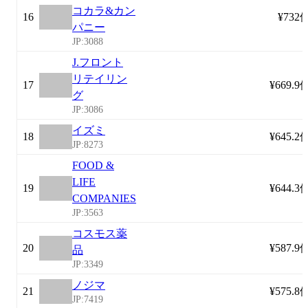
コカラ&カン
16
¥732
パニー
JP:3088
J.フロント
リテイリン
17
¥669.9
グ
JP:3086
イズミ
18
¥645.2
JP:8273
FOOD &
LIFE
19
¥644.3
COMPANIES
JP:3563
コスモス薬
20
¥587.9
品
JP:3349
ノジマ
21
¥575.8
JP:7419