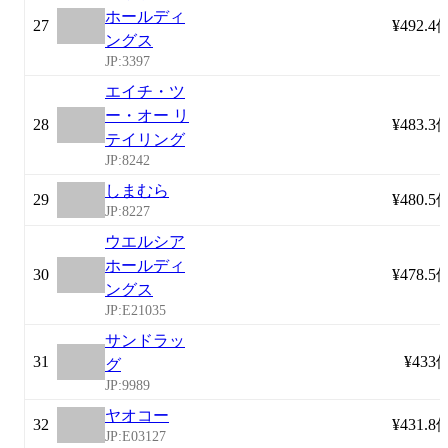
ホールディ
27
¥492.4
ングス
JP:3397
エイチ・ツ
ー・オー リ
28
¥483.3
テイリング
JP:8242
しまむら
29
¥480.5
JP:8227
ウエルシア
ホールディ
30
¥478.5
ングス
JP:E21035
サンドラッ
31
¥433
グ
JP:9989
ヤオコー
32
¥431.8
JP:E03127