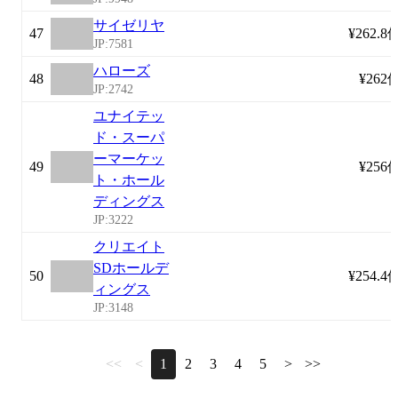
サイゼリヤ
47
¥262.8
JP:7581
ハローズ
48
¥262
JP:2742
ユナイテッ
ド・スーパ
ーマーケッ
49
¥256
ト・ホール
ディングス
JP:3222
クリエイト
SDホールデ
50
¥254.4
ィングス
JP:3148
<<
<
1
2
3
4
5
>
>>