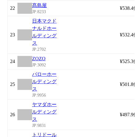
髙島屋
22
¥538.4
JP:8233
日本マクド
ナルドホー
23
¥532.4
ルディング
ス
JP:2702
ZOZO
24
¥525.3
JP:3092
バローホー
ルディング
25
¥501.8
ス
JP:9956
ヤマダホー
ルディング
26
¥497.9
ス
JP:9831
トリドール