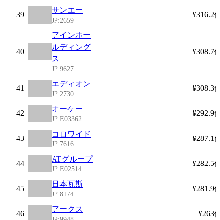
サンエー
39
¥316.2
JP:2659
アインホー
ルディング
40
¥308.7
ス
JP:9627
エディオン
41
¥308.3
JP:2730
オーケー
42
¥292.9
JP:E03362
コロワイド
43
¥287.1
JP:7616
ATグループ
44
¥282.5
JP:E02514
日本瓦斯
45
¥281.9
JP:8174
アークス
46
¥263
JP:9948