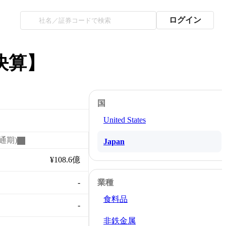
ログイン
決算】
国
United States
通期)
Japan
¥108.6億
-
業種
食料品
-
非鉄金属