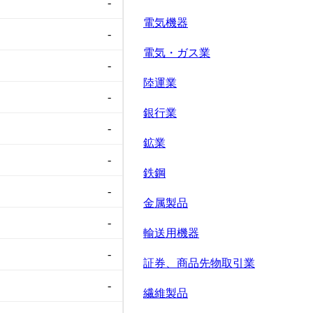
-
電気機器
-
電気・ガス業
-
陸運業
-
銀行業
-
鉱業
-
鉄鋼
-
金属製品
-
輸送用機器
-
証券、商品先物取引業
-
繊維製品