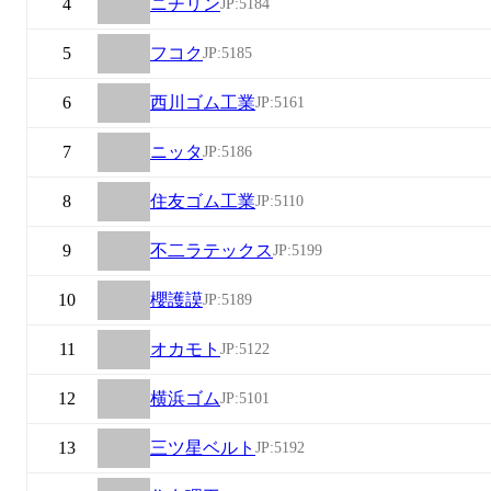
4
ニチリン
JP:5184
5
フコク
JP:5185
6
西川ゴム工業
JP:5161
7
ニッタ
JP:5186
8
住友ゴム工業
JP:5110
9
不二ラテックス
JP:5199
10
櫻護謨
JP:5189
11
オカモト
JP:5122
12
横浜ゴム
JP:5101
13
三ツ星ベルト
JP:5192