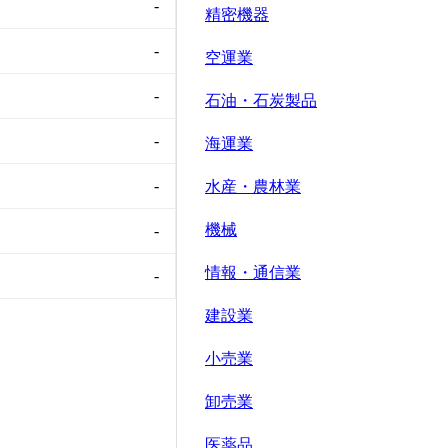
-
精密機器
-
空運業
-
石油・石炭製品
-
海運業
-
水産・農林業
機械
-
情報・通信業
-
建設業
小売業
卸売業
医薬品