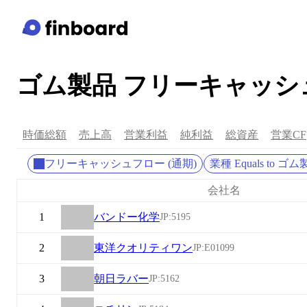
ゴム製品 フリーキャッ
時価総額
売上高
営業利益
純利益
総資産
営業CF
フリーキャッシュフロー (通期)
業種 Equals to ゴ
会社名
1
バンドー化学
JP:5195
2
東洋クオリティワン
JP:E01099
3
朝日ラバー
JP:5162