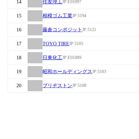
14
住友理工
JP:E01097
15
相模ゴム工業
JP:5194
16
藤倉コンポジット
JP:5121
17
TOYO TIRE
JP:5105
18
日東化工
JP:E01089
19
昭和ホールディングス
JP:5103
20
ブリヂストン
JP:5108