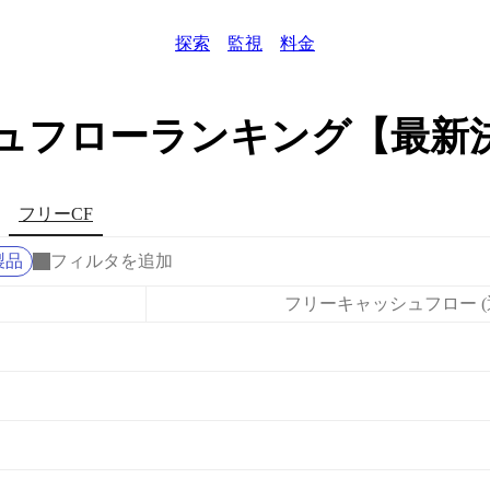
探索
監視
料金
シュフローランキング【最新
フリーCF
ム製品
フィルタを追加
フリーキャッシュフロー (