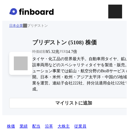
日本企業
ブリヂストン
ブリヂストン
(
5108
)
株価
時価総額
¥5.32兆
PER
14.7倍
タイヤ・化工品の世界最大手。自動車用タイヤ、鉱山
設車両用などのスペシャリティタイヤを製造・販売。
ューション事業では鉱山・航空分野のBtoBサービス
開。日本・米州・欧州・アジア太平洋・中国の5地域
業を運営。連結子会社222社、持分法適用会社122社
成。
マイリストに追加
株価
業績
配当
沿革
大株主
従業員