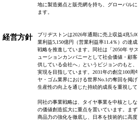
地に製造拠点と販売網を持ち、グローバルに
ます。
同社の主要顧客は自動車メーカー、運送会社
ブリヂストンは2026年通期に売上収益4兆5,0
事業者、航空会社など多岐にわたります。収
経営方針
業利益5,150億円（営業利益率11.4％）の達
「日本」「アジア・大洋州・インド・中国」
戦略を推進しています。同社は「2050年 サ
中近東・アフリカ」の4つの報告セグメント
ューションカンパニーとして社会価値・顧客
ぞれの地域特性に応じた製品とサービスを提
供している会社へ」というビジョンのもと、
地域での現地生産体制により、為替リスクの
実現を目指しています。2031年の創立100周
への迅速な対応を実現しています。
ヤ・ゴム業界における世界No.1の奪回を掲
生産性の向上を通じた持続的成長を重視して
事業セグメントは、主力のタイヤ事業に加え
運送業界向けのソリューション事業、そして
同社の事業戦略は、タイヤ事業を中核としな
業の3本柱で構成されています。化工品事業
の価値創造拡大に重点を置いています。まず
ゴムクローラ、免震ゴムなど産業用製品を手
商品力の強化を徹底し、日本を技術的に高度
ではゴルフ用品や自転車なども展開しており
空機用タイヤのグローバル供給拠点として位
した幅広い製品ポートフォリオを構築してい
次に、ソリューション事業では顧客のオペレ
性・生産性向上に加え、タイヤ使用本数の低減
オリジナルを見る