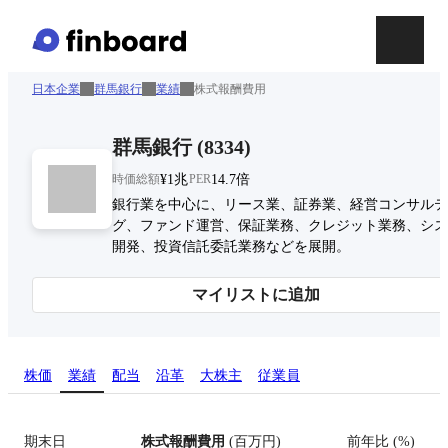
日本企業
群馬銀行
業績
株式報酬費用
群馬銀行
(
8334
)
時価総額
¥1兆
PER
14.7倍
銀行業を中心に、リース業、証券業、経営コンサルテ
グ、ファンド運営、保証業務、クレジット業務、シス
開発、投資信託委託業務などを展開。
マイリストに追加
株価
業績
配当
沿革
大株主
従業員
期末日
株式報酬費用
(
百万円
)
前年比
(
%
)