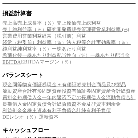
損益計算書
売上高
売上成長率（％）
売上原価
売上総利益
売上総利益率（％）
研究開発費
販売管理費
営業利益率 (%)
営業費用
営業利益
経常（税引前）利益
経常（税引前）利益率（％）
法人税等合計
実効税率（％）
純利益
純利益率（％）
一株あたり利益
希薄化後一株あたり利益
配当性向（%）
一株あたり配当金
EBITDAマージン（％）
EBITDA
バランスシート
現金同等物
有価証券
現金 + 有価証券
売掛金
商品及び製品
流動資産合計
有形固定資産
投資有価証券
固定資産合計
総資産
買掛金
短期借入金
一年内返済予定の長期借入金
流動負債合計
長期借入金
固定負債合計
総負債
資本金及び資本剰余金
利益剰余金
株主資本
有利子負債合計
純有利子負債
DEレシオ（％）
運転資本
キャッシュフロー