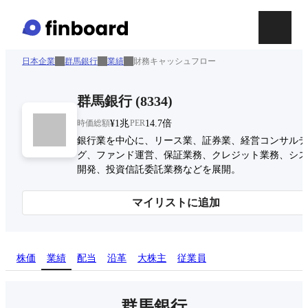
日本企業
群馬銀行
業績
財務キャッシュフロー
群馬銀行
(
8334
)
時価総額
¥1兆
PER
14.7倍
銀行業を中心に、リース業、証券業、経営コンサルテ
グ、ファンド運営、保証業務、クレジット業務、シス
開発、投資信託委託業務などを展開。
マイリストに追加
株価
業績
配当
沿革
大株主
従業員