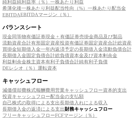
純利益
純利益率（％）
一株あたり利益
希薄化後一株あたり利益
配当性向（%）
一株あたり配当金
EBITDAマージン（％）
EBITDA
バランスシート
現金同等物
有価証券
現金 + 有価証券
売掛金
商品及び製品
流動資産合計
有形固定資産
投資有価証券
固定資産合計
総資産
買掛金
短期借入金
一年内返済予定の長期借入金
流動負債合計
長期借入金
固定負債合計
総負債
資本金及び資本剰余金
利益剰余金
株主資本
有利子負債合計
純有利子負債
DEレシオ（％）
運転資本
キャッシュフロー
減価償却費
株式報酬費用
営業キャッシュフロー
資本的支出
投資キャッシュフロー
配当金の支払額
自己株式の取得による支出
長期借入れによる収入
長期借入金の返済による支出
財務キャッシュフロー
フリーキャッシュフロー
FCFマージン（％）