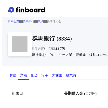
日本企業
群馬銀行
業績
長期借入金
群馬銀行
(
8334
)
時価総額
¥1兆
PER
14.7倍
銀行業を中心に、リース業、証券業、経営コンサ
株価
業績
配当
沿革
大株主
従業員
期末日
長期借入金
(
百万円
)