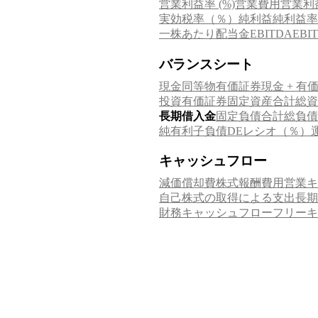
営業利益率 (%)
営業費用
営業利
実効税率（％）
純利益
純利益率
一株あたり配当金
EB
EBITDA
バランスシート
現金同等物
有価証券
現金 + 有
投資有価証券
固定資産合計
総資
長期借入金
固定負債合計
総負債
純有利子負債
DEレシオ（％）
キャッシュフロー
減価償却費
株式報酬費用
営業キ
自己株式の取得による支出
長期
財務キャッシュフロー
フリーキ