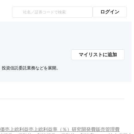
ログイン
マイリストに追加
、投資信託委託業務などを展開。
価
売上総利益
売上総利益率（％）
研究開発費
販売管理費