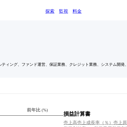
探索
監視
料金
ルティング、ファンド運営、保証業務、クレジット業務、システム開発
前年比
(
%
)
損益計算書
売上高
売上成長率（％）
売上原