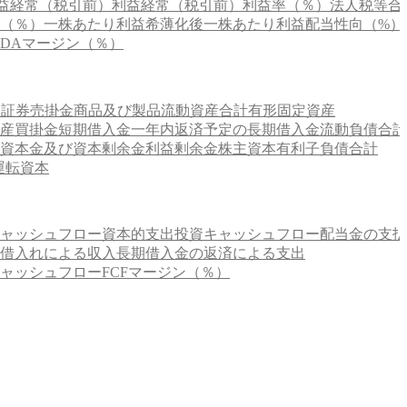
益
経常（税引前）利益
経常（税引前）利益率（％）
法人税等合
（％）
一株あたり利益
希薄化後一株あたり利益
配当性向（%）
ITDAマージン（％）
価証券
売掛金
商品及び製品
流動資産合計
有形固定資産
産
買掛金
短期借入金
一年内返済予定の長期借入金
流動負債合計
資本金及び資本剰余金
利益剰余金
株主資本
有利子負債合計
運転資本
ャッシュフロー
資本的支出
投資キャッシュフロー
配当金の支払
借入れによる収入
長期借入金の返済による支出
ャッシュフロー
FCFマージン（％）