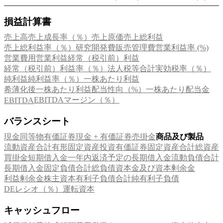
損益計算書
売上高
売上成長率（％）
売上原価
売上総利益
売上総利益率（％）
研究開発費
販売管理費
営業利益率 (%)
営業費用
営業利益
経常（税引前）利益
経常（税引前）利益率（％）
法人税等合計
実効税率（％）
純利益
純利益率（％）
一株あたり利益
希薄化後一株あたり利益
配当性向（%）
一株あたり配当金
EBITDAマージン（％）
EBITDA
バランスシート
現金同等物
有価証券
現金 + 有価証券
売掛金
商品及び製品
流動資産合計
有形固定資産
投資有価証券
固定資産合計
総資産
買掛金
短期借入金
一年内返済予定の長期借入金
流動負債合計
長期借入金
固定負債合計
総負債
資本金及び資本剰余金
利益剰余金
株主資本
有利子負債合計
純有利子負債
DEレシオ（％）
運転資本
キャッシュフロー