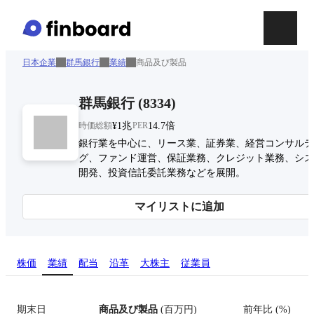
日本企業
群馬銀行
業績
商品及び製品
群馬銀行
(
8334
)
時価総額
¥1兆
PER
14.7倍
銀行業を中心に、リース業、証券業、経営コンサルテ
グ、ファンド運営、保証業務、クレジット業務、シス
開発、投資信託委託業務などを展開。
マイリストに追加
株価
業績
配当
沿革
大株主
従業員
期末日
商品及び製品
(
百万円
)
前年比
(
%
)