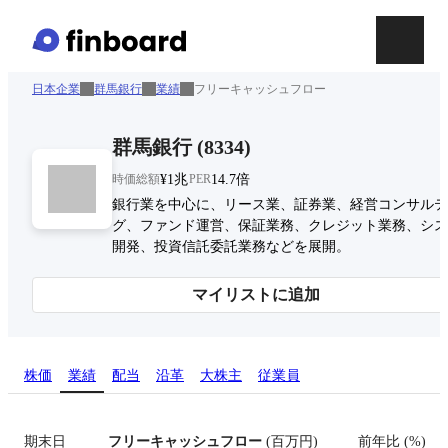
日本企業
群馬銀行
業績
フリーキャッシュフロー
群馬銀行
(
8334
)
時価総額
¥1兆
PER
14.7倍
銀行業を中心に、リース業、証券業、経営コンサルテ
グ、ファンド運営、保証業務、クレジット業務、シス
開発、投資信託委託業務などを展開。
マイリストに追加
株価
業績
配当
沿革
大株主
従業員
期末日
フリーキャッシュフロー
(
百万円
)
前年比
(
%
)