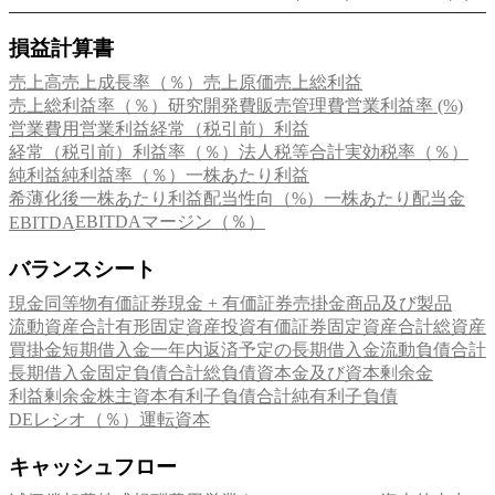
損益計算書
売上高
売上成長率（％）
売上原価
売上総利益
売上総利益率（％）
研究開発費
販売管理費
営業利益率 (%)
営業費用
営業利益
経常（税引前）利益
経常（税引前）利益率（％）
法人税等合計
実効税率（％）
純利益
純利益率（％）
一株あたり利益
希薄化後一株あたり利益
配当性向（%）
一株あたり配当金
EBITDAマージン（％）
EBITDA
バランスシート
現金同等物
有価証券
現金 + 有価証券
売掛金
商品及び製品
流動資産合計
有形固定資産
投資有価証券
固定資産合計
総資産
買掛金
短期借入金
一年内返済予定の長期借入金
流動負債合計
長期借入金
固定負債合計
総負債
資本金及び資本剰余金
利益剰余金
株主資本
有利子負債合計
純有利子負債
DEレシオ（％）
運転資本
キャッシュフロー