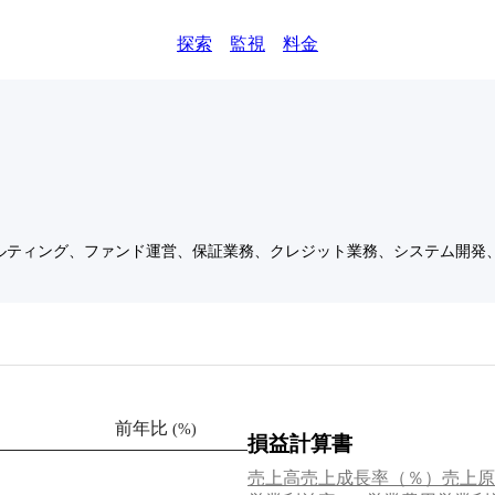
探索
監視
料金
ルティング、ファンド運営、保証業務、クレジット業務、システム開発
前年比
(
%
)
損益計算書
売上高
売上成長率（％）
売上原