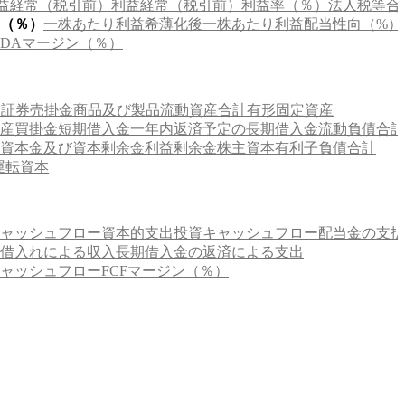
益
経常（税引前）利益
経常（税引前）利益率（％）
法人税等合
（％）
一株あたり利益
希薄化後一株あたり利益
配当性向（%）
ITDAマージン（％）
価証券
売掛金
商品及び製品
流動資産合計
有形固定資産
産
買掛金
短期借入金
一年内返済予定の長期借入金
流動負債合計
資本金及び資本剰余金
利益剰余金
株主資本
有利子負債合計
運転資本
ャッシュフロー
資本的支出
投資キャッシュフロー
配当金の支払
借入れによる収入
長期借入金の返済による支出
ャッシュフロー
FCFマージン（％）