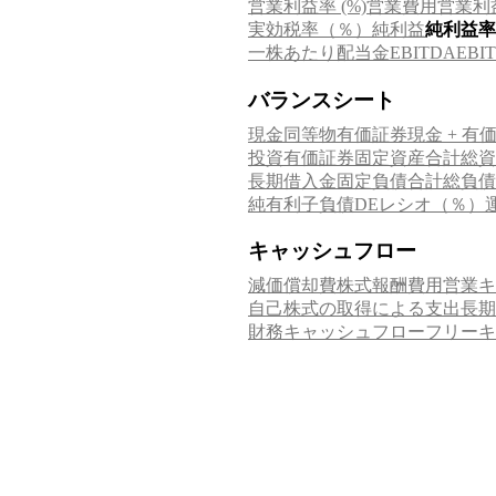
営業利益率 (%)
営業費用
営業利
実効税率（％）
純利益
純利益率
一株あたり配当金
EB
EBITDA
バランスシート
現金同等物
有価証券
現金 + 有
投資有価証券
固定資産合計
総資
長期借入金
固定負債合計
総負債
純有利子負債
DEレシオ（％）
キャッシュフロー
減価償却費
株式報酬費用
営業キ
自己株式の取得による支出
長期
財務キャッシュフロー
フリーキ