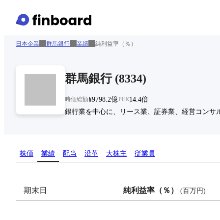
日本企業
群馬銀行
業績
純利益率（％）
群馬銀行
(
8334
)
時価総額
¥9798.2億
PER
14.4倍
銀行業を中心に、リース業、証券業、経営コンサ
株価
業績
配当
沿革
大株主
従業員
期末日
純利益率（％）
(
百万円
)