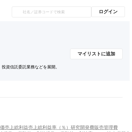
ログイン
マイリストに追加
、投資信託委託業務などを展開。
価
売上総利益
売上総利益率（％）
研究開発費
販売管理費