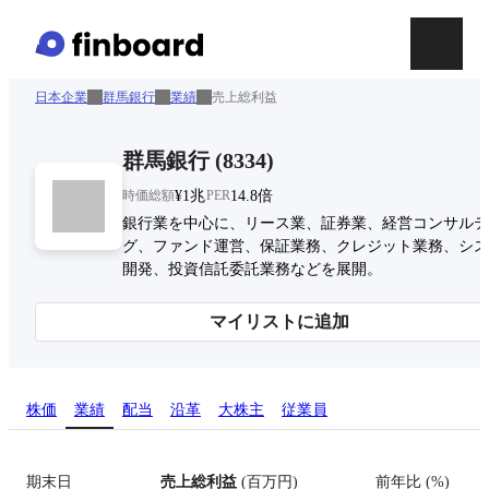
日本企業
群馬銀行
業績
売上総利益
群馬銀行
(
8334
)
時価総額
¥1兆
PER
14.8倍
銀行業を中心に、リース業、証券業、経営コンサルテ
グ、ファンド運営、保証業務、クレジット業務、シス
開発、投資信託委託業務などを展開。
マイリストに追加
株価
業績
配当
沿革
大株主
従業員
期末日
売上総利益
(
百万円
)
前年比
(
%
)