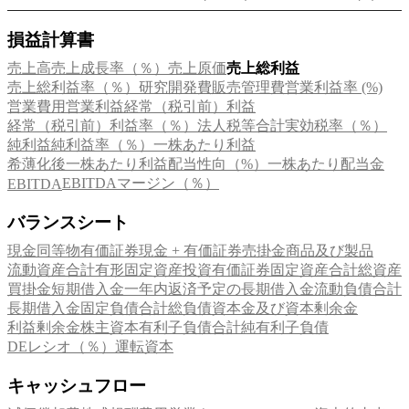
損益計算書
売上高
売上成長率（％）
売上原価
売上総利益
売上総利益率（％）
研究開発費
販売管理費
営業利益率 (%)
営業費用
営業利益
経常（税引前）利益
経常（税引前）利益率（％）
法人税等合計
実効税率（％）
純利益
純利益率（％）
一株あたり利益
希薄化後一株あたり利益
配当性向（%）
一株あたり配当金
EBITDAマージン（％）
EBITDA
バランスシート
現金同等物
有価証券
現金 + 有価証券
売掛金
商品及び製品
流動資産合計
有形固定資産
投資有価証券
固定資産合計
総資産
買掛金
短期借入金
一年内返済予定の長期借入金
流動負債合計
長期借入金
固定負債合計
総負債
資本金及び資本剰余金
利益剰余金
株主資本
有利子負債合計
純有利子負債
DEレシオ（％）
運転資本
キャッシュフロー