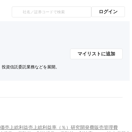
ログイン
マイリストに追加
、投資信託委託業務などを展開。
価
売上総利益
売上総利益率（％）
研究開発費
販売管理費