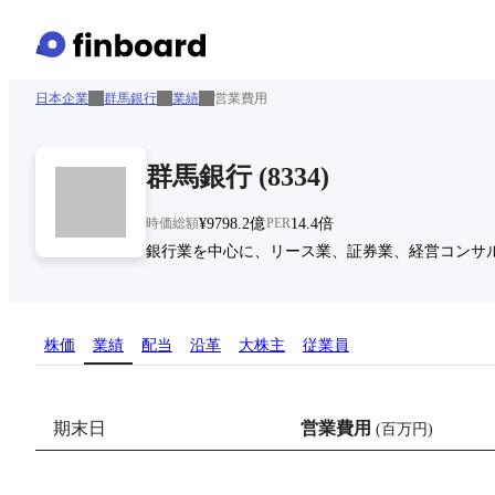
日本企業
群馬銀行
業績
営業費用
群馬銀行
(
8334
)
時価総額
¥9798.2億
PER
14.4倍
銀行業を中心に、リース業、証券業、経営コンサ
株価
業績
配当
沿革
大株主
従業員
期末日
営業費用
(
百万円
)