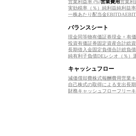
営業利益率 (%)
営業費用
営業利
実効税率（％）
純利益
純利益率
一株あたり配当金
EB
EBITDA
バランスシート
現金同等物
有価証券
現金 + 有
投資有価証券
固定資産合計
総資
長期借入金
固定負債合計
総負債
純有利子負債
DEレシオ（％）
キャッシュフロー
減価償却費
株式報酬費用
営業キ
自己株式の取得による支出
長期
財務キャッシュフロー
フリーキ