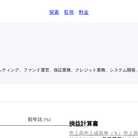
探索
監視
料金
ルティング、ファンド運営、保証業務、クレジット業務、システム開発
前年比
(
%
)
損益計算書
売上高
売上成長率（％）
売上原