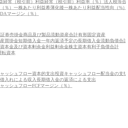
益
経常（税引前）利益
経常（税引前）利益率（％）
法人税等合
（％）
一株あたり利益
希薄化後一株あたり利益
配当性向（%）
ITDAマージン（％）
価証券
売掛金
商品及び製品
流動資産合計
有形固定資産
産
買掛金
短期借入金
一年内返済予定の長期借入金
流動負債合計
資本金及び資本剰余金
利益剰余金
株主資本
有利子負債合計
運転資本
ャッシュフロー
資本的支出
投資キャッシュフロー
配当金の支払
借入れによる収入
長期借入金の返済による支出
ャッシュフロー
FCFマージン（％）