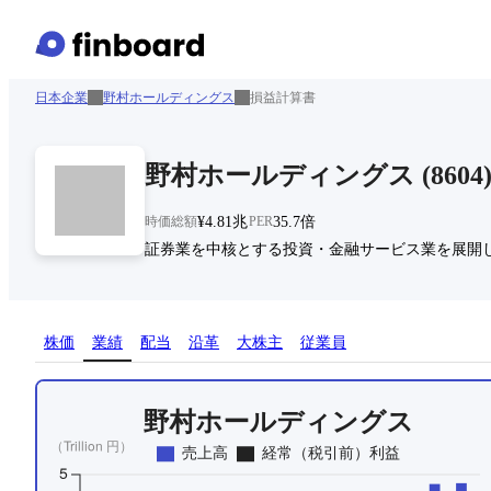
日本企業
野村ホールディングス
損益計算書
野村ホールディングス
(
8604
時価総額
¥4.81兆
PER
35.7倍
証券業を中核とする投資・金融サービス業を展開
株価
業績
配当
沿革
大株主
従業員