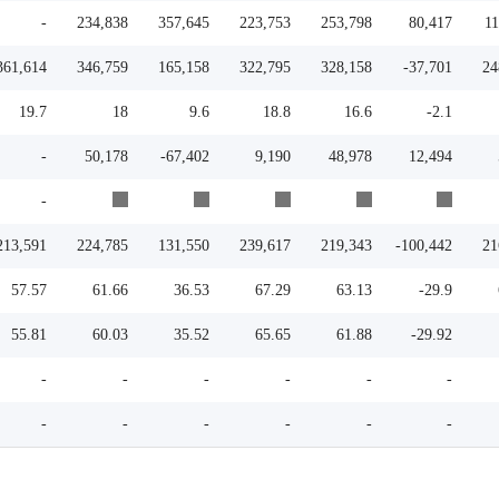
-
234,838
357,645
223,753
253,798
80,417
11
361,614
346,759
165,158
322,795
328,158
-37,701
24
19.7
18
9.6
18.8
16.6
-2.1
-
50,178
-67,402
9,190
48,978
12,494
-
213,591
224,785
131,550
239,617
219,343
-100,442
21
57.57
61.66
36.53
67.29
63.13
-29.9
55.81
60.03
35.52
65.65
61.88
-29.92
-
-
-
-
-
-
-
-
-
-
-
-