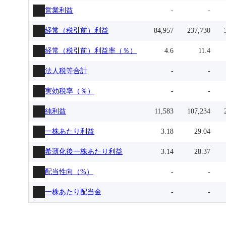
営業利益
-
-
経常（税引前）利益
84,957
237,730
経常（税引前）利益率（％）
4.6
11.4
法人税等合計
-
-
実効税率（％）
-
-
純利益
11,583
107,234
一株あたり利益
3.18
29.04
希薄化後一株あたり利益
3.14
28.37
配当性向（%）
-
-
一株あたり配当金
-
-