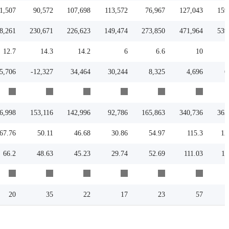
1,507
90,572
107,698
113,572
76,967
127,043
159
8,261
230,671
226,623
149,474
273,850
471,964
539
12.7
14.3
14.2
6
6.6
10
5,706
-12,327
34,464
30,244
8,325
4,696
6
6,998
153,116
142,996
92,786
165,863
340,736
362
67.76
50.11
46.68
30.86
54.97
115.3
12
66.2
48.63
45.23
29.74
52.69
111.03
11
20
35
22
17
23
57