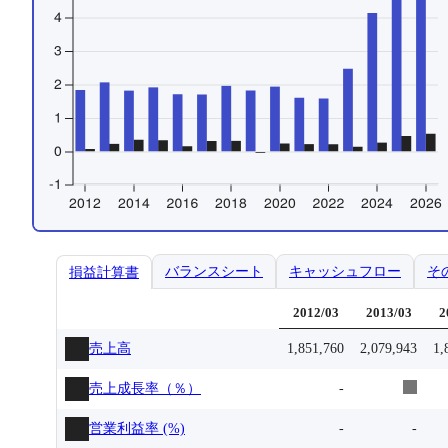
バランスシート
キャッシュフロー
そ
損益計算書
2012/03
2013/03
2
売上高
1,851,760
2,079,943
1,
売上成長率（％）
-
営業利益率 (%)
-
-