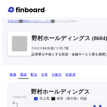
日本企業
野村ホールディングス
キャッシュフロー
野村ホールディングス
(
8604
時価総額
¥4.81兆
PER
35.7倍
証券業を中核とする投資・金融サービス業を展開
株価
業績
配当
沿革
大株主
従業員