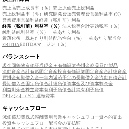
売上高
売上成長率（％）
売上原価
売上総利益
売上総利益率（％）
研究開発費
販売管理費
営業利益率 (%)
営業費用
営業利益
経常（税引前）利益
経常（税引前）利益率（％）
法人税等合計
実効税率（％）
純利益
純利益率（％）
一株あたり利益
希薄化後一株あたり利益
配当性向（%）
一株あたり配当金
EBITDAマージン（％）
EBITDA
バランスシート
現金同等物
有価証券
現金 + 有価証券
売掛金
商品及び製品
流動資産合計
有形固定資産
投資有価証券
固定資産合計
総資産
買掛金
短期借入金
一年内返済予定の長期借入金
流動負債合計
長期借入金
固定負債合計
総負債
資本金及び資本剰余金
利益剰余金
株主資本
有利子負債合計
純有利子負債
DEレシオ（％）
運転資本
キャッシュフロー
減価償却費
株式報酬費用
営業キャッシュフロー
資本的支出
投資キャッシュフロー
配当金の支払額