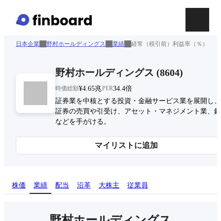
日本企業
野村ホールディングス
業績
経常（税引前）利益率（％）
野村ホールディングス
(
8604
)
時価総額
¥4.65兆
PER
34.4倍
証券業を中核とする投資・金融サービス業を展開し、
証券の売買や引受け、アセット・マネジメント業、銀
などを手がける。
マイリストに追加
株価
業績
配当
沿革
大株主
従業員