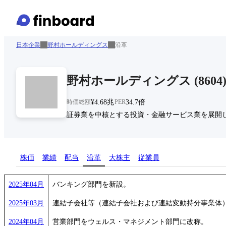
日本企業
野村ホールディングス
沿革
野村ホールディングス
(
8604
時価総額
¥4.68兆
PER
34.7倍
証券業を中核とする投資・金融サービス業を展開
株価
業績
配当
沿革
大株主
従業員
2025年04月
バンキング部門を新設。
2025年03月
連結子会社等（連結子会社および連結変動持分事業体）の
2024年04月
営業部門をウェルス・マネジメント部門に改称。