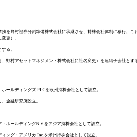
業務を野村證券分割準備株式会社に承継させ、持株会社体制に移行。こ
に変更）。
とする。
11月、野村アセットマネジメント株式会社に社名変更）を連結子会社と
ホールディングズ PLCを欧州持株会社として設立。
し、金融研究所設立。
・ホールディングN.V.をアジア持株会社として設立。
ング・アメリカ Inc.を米州持株会社として設立。