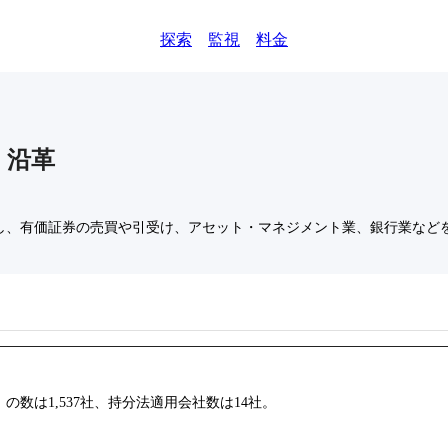
探索
監視
料金
)
沿革
し、有価証券の売買や引受け、アセット・マネジメント業、銀行業など
数は1,537社、持分法適用会社数は14社。