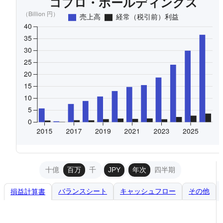
十億
百万
千
JPY
年次
四半期
バランスシート
キャッシュフロー
その他
損益計算書