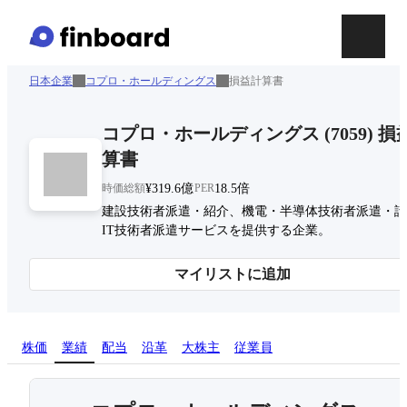
日本企業
コプロ・ホールディングス
損益計算書
コプロ・ホールディングス
(
7059
)
損
算書
時価総額
¥319.6億
PER
18.5倍
建設技術者派遣・紹介、機電・半導体技術者派遣・請
IT技術者派遣サービスを提供する企業。
マイリストに追加
株価
業績
配当
沿革
大株主
従業員