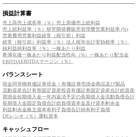
損益計算書
売上高
売上成長率（％）
売上原価
売上総利益
売上総利益率（％）
研究開発費
販売管理費
営業利益率 (%)
営業費用
営業利益
経常（税引前）利益
経常（税引前）利益率（％）
法人税等合計
実効税率（％）
純利益
純利益率（％）
一株あたり利益
希薄化後一株あたり利益
配当性向（%）
一株あたり配当金
EBITDAマージン（％）
EBITDA
バランスシート
現金同等物
有価証券
現金 + 有価証券
売掛金
商品及び製品
流動資産合計
有形固定資産
投資有価証券
固定資産合計
総資産
買掛金
短期借入金
一年内返済予定の長期借入金
流動負債合計
長期借入金
固定負債合計
総負債
資本金及び資本剰余金
利益剰余金
株主資本
有利子負債合計
純有利子負債
DEレシオ（％）
運転資本
キャッシュフロー