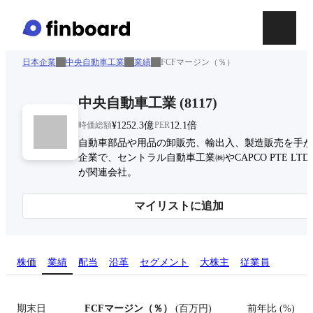
日本企業
中央自動車工業
業績
FCFマージン（％）
中央自動車工業
(
8117
)
時価総額
¥1252.3億
PER
12.1倍
自動車部品や用品の卸販売、輸出入、製造販売を手が
企業で、セントラル自動車工業㈱やCAPCO PTE LTD
が関連会社。
マイリストに追加
株価
業績
配当
沿革
セグメント
大株主
従業員
期末日
FCFマージン（％）
(
百万円
)
前年比
(
%
)