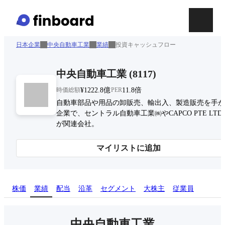
日本企業
中央自動車工業
業績
投資キャッシュフロー
中央自動車工業
(
8117
)
時価総額
¥1222.8億
PER
11.8倍
自動車部品や用品の卸販売、輸出入、製造販売を手が
企業で、セントラル自動車工業㈱やCAPCO PTE LTD
が関連会社。
マイリストに追加
株価
業績
配当
沿革
セグメント
大株主
従業員