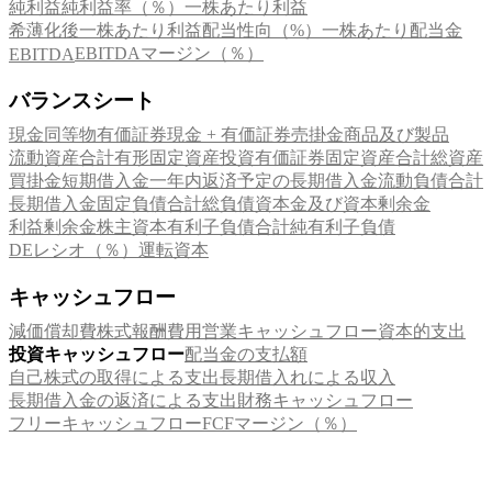
純利益
純利益率（％）
一株あたり利益
希薄化後一株あたり利益
配当性向（%）
一株あたり配当金
EBITDAマージン（％）
EBITDA
バランスシート
現金同等物
有価証券
現金 + 有価証券
売掛金
商品及び製品
流動資産合計
有形固定資産
投資有価証券
固定資産合計
総資産
買掛金
短期借入金
一年内返済予定の長期借入金
流動負債合計
長期借入金
固定負債合計
総負債
資本金及び資本剰余金
利益剰余金
株主資本
有利子負債合計
純有利子負債
DEレシオ（％）
運転資本
キャッシュフロー
減価償却費
株式報酬費用
営業キャッシュフロー
資本的支出
投資キャッシュフロー
配当金の支払額
自己株式の取得による支出
長期借入れによる収入
長期借入金の返済による支出
財務キャッシュフロー
フリーキャッシュフロー
FCFマージン（％）