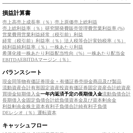
損益計算書
売上高
売上成長率（％）
売上原価
売上総利益
売上総利益率（％）
研究開発費
販売管理費
営業利益率 (%)
営業費用
営業利益
経常（税引前）利益
経常（税引前）利益率（％）
法人税等合計
実効税率（％）
純利益
純利益率（％）
一株あたり利益
希薄化後一株あたり利益
配当性向（%）
一株あたり配当金
EBITDAマージン（％）
EBITDA
バランスシート
現金同等物
有価証券
現金 + 有価証券
売掛金
商品及び製品
流動資産合計
有形固定資産
投資有価証券
固定資産合計
総資産
買掛金
短期借入金
一年内返済予定の長期借入金
流動負債合計
長期借入金
固定負債合計
総負債
資本金及び資本剰余金
利益剰余金
株主資本
有利子負債合計
純有利子負債
DEレシオ（％）
運転資本
キャッシュフロー