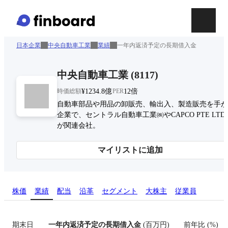
日本企業
中央自動車工業
業績
一年内返済予定の長期借入金
中央自動車工業
(
8117
)
時価総額
¥1234.8億
PER
12倍
自動車部品や用品の卸販売、輸出入、製造販売を手が
企業で、セントラル自動車工業㈱やCAPCO PTE LTD
が関連会社。
マイリストに追加
株価
業績
配当
沿革
セグメント
大株主
従業員
期末日
一年内返済予定の長期借入金
(
百万円
)
前年比
(
%
)