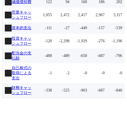
減価償却費
122
94
160
186
202
営業キャッ
1,055
2,472
2,417
2,967
3,117
シュフロー
資本的支出
-111
-27
-449
-157
-539
投資キャッ
-120
-2,298
-1,929
-276
-1,196
シュフロー
配当金の支
-488
-489
-650
-687
-796
払額
自己株式の
取得による
-1
-2
-0
-0
-0
支出
財務キャッ
-338
-525
-903
-687
-840
シュフロー