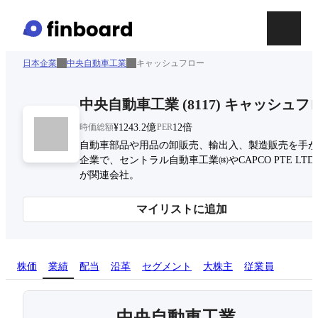
日本企業
中央自動車工業
キャッシュフロー
中央自動車工業
(
8117
)
キャッシュフ
時価総額
¥1243.2億
PER
12倍
自動車部品や用品の卸販売、輸出入、製造販売を手が
企業で、セントラル自動車工業㈱やCAPCO PTE LTD
が関連会社。
マイリストに追加
株価
業績
配当
沿革
セグメント
大株主
従業員