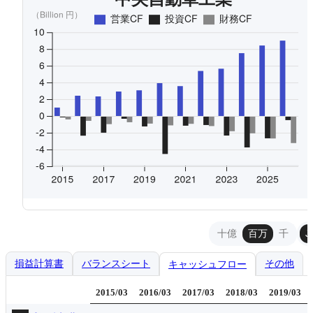
十億
百万
千
J
損益計算書
バランスシート
その他
キャッシュフロー
2015/03
2016/03
2017/03
2018/03
2019/03