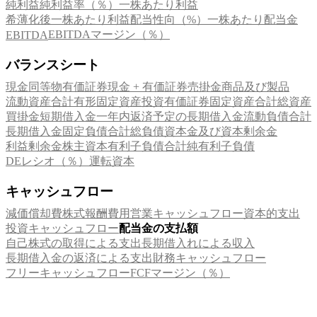
純利益
純利益率（％）
一株あたり利益
希薄化後一株あたり利益
配当性向（%）
一株あたり配当金
EBITDAマージン（％）
EBITDA
バランスシート
現金同等物
有価証券
現金 + 有価証券
売掛金
商品及び製品
流動資産合計
有形固定資産
投資有価証券
固定資産合計
総資産
買掛金
短期借入金
一年内返済予定の長期借入金
流動負債合計
長期借入金
固定負債合計
総負債
資本金及び資本剰余金
利益剰余金
株主資本
有利子負債合計
純有利子負債
DEレシオ（％）
運転資本
キャッシュフロー
減価償却費
株式報酬費用
営業キャッシュフロー
資本的支出
投資キャッシュフロー
配当金の支払額
自己株式の取得による支出
長期借入れによる収入
長期借入金の返済による支出
財務キャッシュフロー
フリーキャッシュフロー
FCFマージン（％）