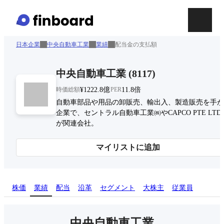
日本企業
中央自動車工業
業績
配当金の支払額
中央自動車工業
(
8117
)
時価総額
¥1222.8億
PER
11.8倍
自動車部品や用品の卸販売、輸出入、製造販売を手が
企業で、セントラル自動車工業㈱やCAPCO PTE LTD
が関連会社。
マイリストに追加
株価
業績
配当
沿革
セグメント
大株主
従業員