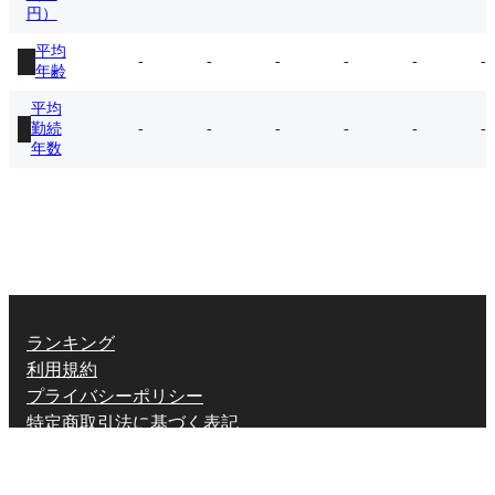
円）
平均
-
-
-
-
-
-
年齢
平均
勤続
-
-
-
-
-
-
年数
ランキング
利用規約
プライバシーポリシー
特定商取引法に基づく表記
X (twitter.com)
English