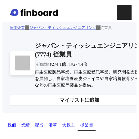
日本企業
ジャパン・ティッシュエンジニアリング
従業員
ジャパン・ティッシュエンジニアリ
(
7774
)
従業員
時価総額
¥274.1億
PER
274.4倍
再生医療製品事業、再生医療受託事業、研究開発支援
を展開し、自家培養表皮ジェイスや自家培養軟骨ジャ
などの再生医療等製品を提供。
マイリストに追加
株価
業績
配当
沿革
大株主
従業員