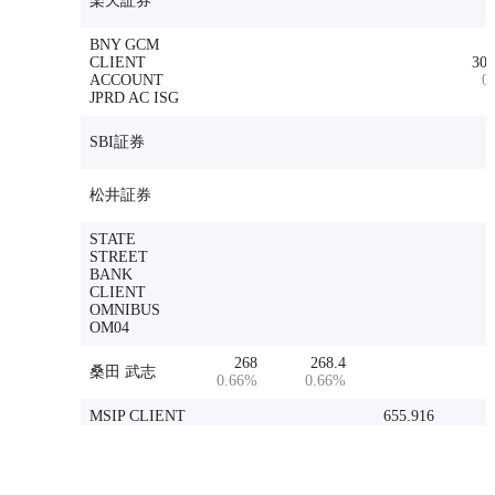
楽天証券
BNY GCM
CLIENT
309
ACCOUNT
0
JPRD AC ISG
SBI証券
松井証券
STATE
STREET
BANK
CLIENT
OMNIBUS
OM04
268
268.4
桑田 武志
0.66
%
0.66
%
MSIP CLIENT
655.916
SECURITIES
1.61
%
PERSHING-
DIV. OF DLJ