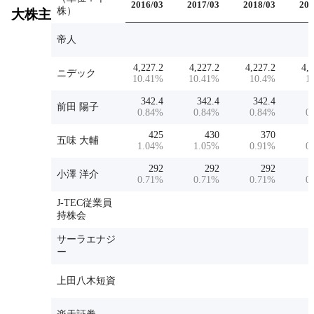
2016/03
2017/03
2018/03
201
株）
大株主
帝人
4,227.2
4,227.2
4,227.2
4,
ニデック
10.41
%
10.41
%
10.4
%
1
342.4
342.4
342.4
3
前田 陽子
0.84
%
0.84
%
0.84
%
0
425
430
370
2
五味 大輔
1.04
%
1.05
%
0.91
%
0
292
292
292
小澤 洋介
0.71
%
0.71
%
0.71
%
0
J-TEC従業員
持株会
サーラエナジ
ー
上田八木短資