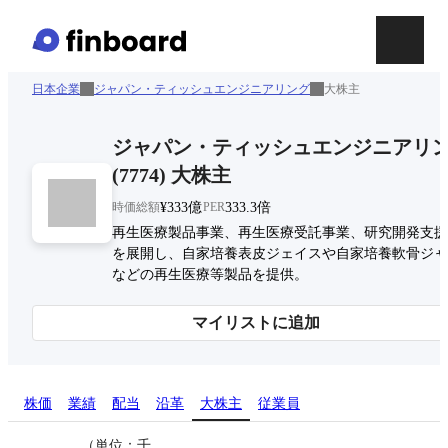
日本企業
ジャパン・ティッシュエンジニアリング
大株主
ジャパン・ティッシュエンジニアリ
(
7774
)
大株主
時価総額
¥333億
PER
333.3倍
再生医療製品事業、再生医療受託事業、研究開発支援
を展開し、自家培養表皮ジェイスや自家培養軟骨ジャ
などの再生医療等製品を提供。
マイリストに追加
株価
業績
配当
沿革
大株主
従業員
（単位：千