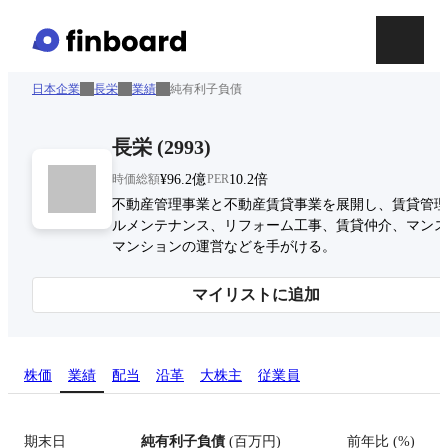
日本企業
長栄
業績
純有利子負債
長栄
(
2993
)
時価総額
¥96.2億
PER
10.2倍
不動産管理事業と不動産賃貸事業を展開し、賃貸管理
ルメンテナンス、リフォーム工事、賃貸仲介、マンス
マンションの運営などを手がける。
マイリストに追加
株価
業績
配当
沿革
大株主
従業員
期末日
純有利子負債
(
百万円
)
前年比
(
%
)