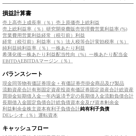
損益計算書
売上高
売上成長率（％）
売上原価
売上総利益
売上総利益率（％）
研究開発費
販売管理費
営業利益率 (%)
営業費用
営業利益
経常（税引前）利益
経常（税引前）利益率（％）
法人税等合計
実効税率（％）
純利益
純利益率（％）
一株あたり利益
希薄化後一株あたり利益
配当性向（%）
一株あたり配当金
EBITDAマージン（％）
EBITDA
バランスシート
現金同等物
有価証券
現金 + 有価証券
売掛金
商品及び製品
流動資産合計
有形固定資産
投資有価証券
固定資産合計
総資産
買掛金
短期借入金
一年内返済予定の長期借入金
流動負債合計
長期借入金
固定負債合計
総負債
資本金及び資本剰余金
利益剰余金
株主資本
有利子負債合計
純有利子負債
DEレシオ（％）
運転資本
キャッシュフロー