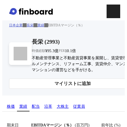
日本企業
長栄
業績
EBITDAマージン（％）
長栄
(
2993
)
時価総額
¥95.3億
PER
10.1倍
不動産管理事業と不動産賃貸事業を展開し、賃貸管理
ルメンテナンス、リフォーム工事、賃貸仲介、マンス
マンションの運営などを手がける。
マイリストに追加
株価
業績
配当
沿革
大株主
従業員
期末日
EBITDAマージン（％）
(
百万円
)
前年比
(
%
)