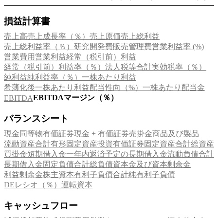
損益計算書
売上高
売上成長率（％）
売上原価
売上総利益
売上総利益率（％）
研究開発費
販売管理費
営業利益率 (%)
営業費用
営業利益
経常（税引前）利益
経常（税引前）利益率（％）
法人税等合計
実効税率（％）
純利益
純利益率（％）
一株あたり利益
希薄化後一株あたり利益
配当性向（%）
一株あたり配当金
EBITDAマージン（％）
EBITDA
バランスシート
現金同等物
有価証券
現金 + 有価証券
売掛金
商品及び製品
流動資産合計
有形固定資産
投資有価証券
固定資産合計
総資産
買掛金
短期借入金
一年内返済予定の長期借入金
流動負債合計
長期借入金
固定負債合計
総負債
資本金及び資本剰余金
利益剰余金
株主資本
有利子負債合計
純有利子負債
DEレシオ（％）
運転資本
キャッシュフロー