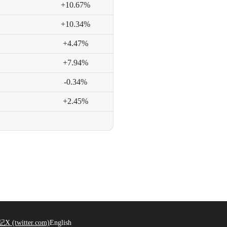
+10.67%
+10.34%
+4.47%
+7.94%
-0.34%
+2.45%
記
X (twitter.com)
English