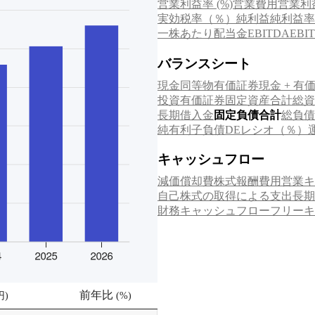
営業利益率 (%)
営業費用
営業利
実効税率（％）
純利益
純利益率
一株あたり配当金
EB
EBITDA
バランスシート
現金同等物
有価証券
現金 + 有
投資有価証券
固定資産合計
総資
長期借入金
固定負債合計
総負債
純有利子負債
DEレシオ（％）
キャッシュフロー
減価償却費
株式報酬費用
営業キ
自己株式の取得による支出
長期
財務キャッシュフロー
フリーキ
前年比
円
)
(
%
)