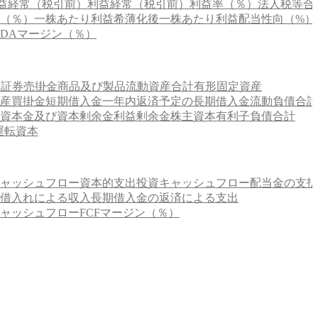
益
経常（税引前）利益
経常（税引前）利益率（％）
法人税等合
（％）
一株あたり利益
希薄化後一株あたり利益
配当性向（%）
ITDAマージン（％）
価証券
売掛金
商品及び製品
流動資産合計
有形固定資産
産
買掛金
短期借入金
一年内返済予定の長期借入金
流動負債合計
資本金及び資本剰余金
利益剰余金
株主資本
有利子負債合計
運転資本
ャッシュフロー
資本的支出
投資キャッシュフロー
配当金の支払
借入れによる収入
長期借入金の返済による支出
ャッシュフロー
FCFマージン（％）