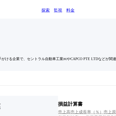
探索
監視
料金
ける企業で、セントラル自動車工業㈱やCAPCO PTE LTDなどが関
損益計算書
売上高
売上成長率（％）
売上原