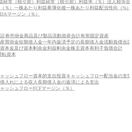
益
経常（税引前）利益
経常（税引前）利益率（％）
法人税等合
（％）
一株あたり利益
希薄化後一株あたり利益
配当性向（%）
ITDAマージン（％）
価証券
売掛金
商品及び製品
流動資産合計
有形固定資産
産
買掛金
短期借入金
一年内返済予定の長期借入金
流動負債合計
資本金及び資本剰余金
利益剰余金
株主資本
有利子負債合計
運転資本
ャッシュフロー
資本的支出
投資キャッシュフロー
配当金の支払
借入れによる収入
長期借入金の返済による支出
ャッシュフロー
FCFマージン（％）