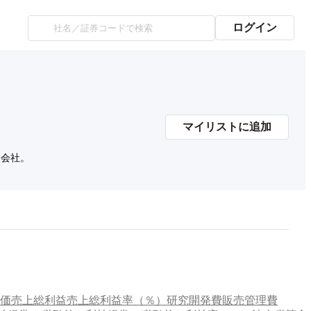
ログイン
マイリストに追加
連会社。
価
売上総利益
売上総利益率（％）
研究開発費
販売管理費