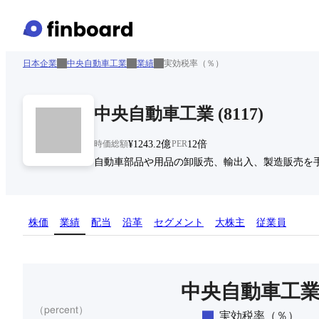
日本企業
中央自動車工業
業績
実効税率（％）
中央自動車工業
(
8117
)
時価総額
¥1243.2億
PER
12倍
自動車部品や用品の卸販売、輸出入、製造販売を手が
株価
業績
配当
沿革
セグメント
大株主
従業員