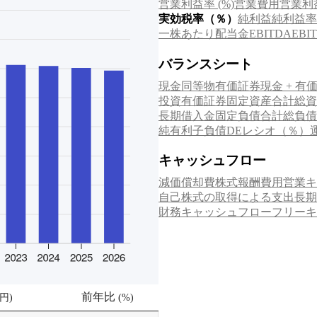
営業利益率 (%)
営業費用
営業利
実効税率（％）
純利益
純利益率
一株あたり配当金
EB
EBITDA
バランスシート
現金同等物
有価証券
現金 + 有
投資有価証券
固定資産合計
総資
長期借入金
固定負債合計
総負債
純有利子負債
DEレシオ（％）
キャッシュフロー
減価償却費
株式報酬費用
営業キ
自己株式の取得による支出
長期
財務キャッシュフロー
フリーキ
前年比
円
)
(
%
)