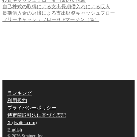
投資キャッシュフロー
配当金の支払額
自己株式の取得による支出
長期借入れによる収入
長期借入金の返済による支出
財務キャッシュフロー
フリーキャッシュフロー
FCFマージン（％）
ランキング
利用規約
プライバシーポリシー
特定商取引法に基づく表記
X (twitter.com)
English
©
2026
Strainer, Inc.