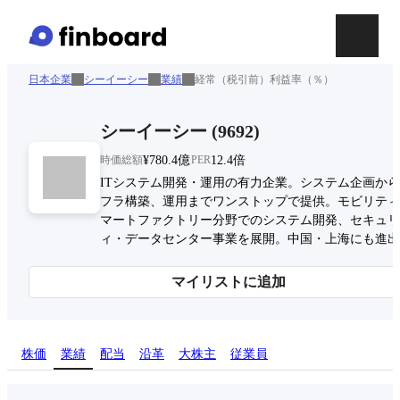
日本企業
シーイーシー
業績
経常（税引前）利益率（％）
シーイーシー
(
9692
)
時価総額
¥780.4億
PER
12.4倍
ITシステム開発・運用の有力企業。システム企画か
フラ構築、運用までワンストップで提供。モビリティ
マートファクトリー分野でのシステム開発、セキュリ
ィ・データセンター事業を展開。中国・上海にも進出
マイリストに追加
株価
業績
配当
沿革
大株主
従業員