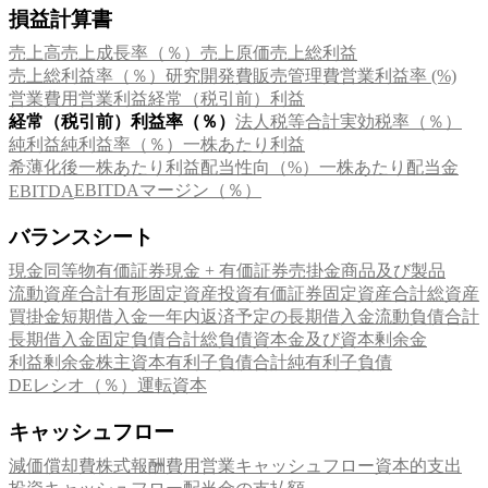
損益計算書
売上高
売上成長率（％）
売上原価
売上総利益
売上総利益率（％）
研究開発費
販売管理費
営業利益率 (%)
営業費用
営業利益
経常（税引前）利益
経常（税引前）利益率（％）
法人税等合計
実効税率（％）
純利益
純利益率（％）
一株あたり利益
希薄化後一株あたり利益
配当性向（%）
一株あたり配当金
EBITDAマージン（％）
EBITDA
バランスシート
現金同等物
有価証券
現金 + 有価証券
売掛金
商品及び製品
流動資産合計
有形固定資産
投資有価証券
固定資産合計
総資産
買掛金
短期借入金
一年内返済予定の長期借入金
流動負債合計
長期借入金
固定負債合計
総負債
資本金及び資本剰余金
利益剰余金
株主資本
有利子負債合計
純有利子負債
DEレシオ（％）
運転資本
キャッシュフロー
減価償却費
株式報酬費用
営業キャッシュフロー
資本的支出