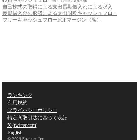
投資キャッシュフロー
配当金の支払額
自己株式の取得による支出
長期借入れによる収入
長期借入金の返済による支出
財務キャッシュフロー
フリーキャッシュフロー
FCFマージン（％）
ランキング
利用規約
プライバシーポリシー
特定商取引法に基づく表記
X (twitter.com)
English
©
2026
Strainer, Inc.