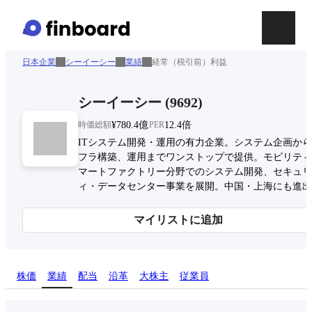
日本企業
シーイーシー
業績
経常（税引前）利益
シーイーシー
(
9692
)
時価総額
¥780.4億
PER
12.4倍
ITシステム開発・運用の有力企業。システム企画か
フラ構築、運用までワンストップで提供。モビリティ
マートファクトリー分野でのシステム開発、セキュリ
ィ・データセンター事業を展開。中国・上海にも進出
マイリストに追加
株価
業績
配当
沿革
大株主
従業員