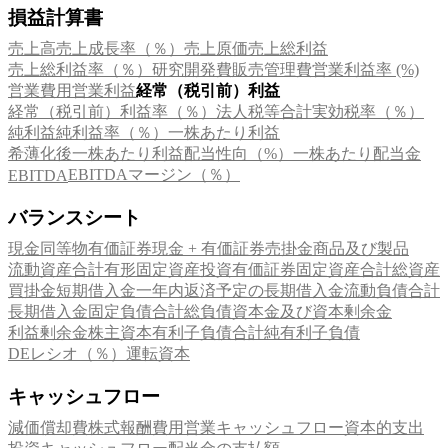
損益計算書
売上高
売上成長率（％）
売上原価
売上総利益
売上総利益率（％）
研究開発費
販売管理費
営業利益率 (%)
営業費用
営業利益
経常（税引前）利益
経常（税引前）利益率（％）
法人税等合計
実効税率（％）
純利益
純利益率（％）
一株あたり利益
希薄化後一株あたり利益
配当性向（%）
一株あたり配当金
EBITDAマージン（％）
EBITDA
バランスシート
現金同等物
有価証券
現金 + 有価証券
売掛金
商品及び製品
流動資産合計
有形固定資産
投資有価証券
固定資産合計
総資産
買掛金
短期借入金
一年内返済予定の長期借入金
流動負債合計
長期借入金
固定負債合計
総負債
資本金及び資本剰余金
利益剰余金
株主資本
有利子負債合計
純有利子負債
DEレシオ（％）
運転資本
キャッシュフロー
減価償却費
株式報酬費用
営業キャッシュフロー
資本的支出