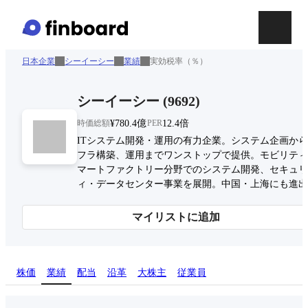
日本企業
シーイーシー
業績
実効税率（％）
シーイーシー
(
9692
)
時価総額
¥780.4億
PER
12.4倍
ITシステム開発・運用の有力企業。システム企画か
フラ構築、運用までワンストップで提供。モビリティ
マートファクトリー分野でのシステム開発、セキュリ
ィ・データセンター事業を展開。中国・上海にも進出
マイリストに追加
株価
業績
配当
沿革
大株主
従業員