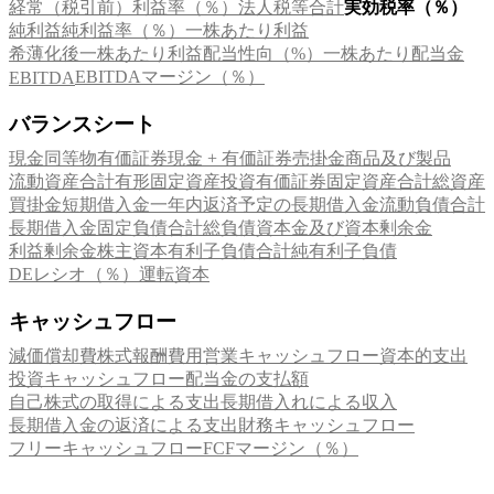
経常（税引前）利益率（％）
法人税等合計
実効税率（％）
純利益
純利益率（％）
一株あたり利益
希薄化後一株あたり利益
配当性向（%）
一株あたり配当金
EBITDAマージン（％）
EBITDA
バランスシート
現金同等物
有価証券
現金 + 有価証券
売掛金
商品及び製品
流動資産合計
有形固定資産
投資有価証券
固定資産合計
総資産
買掛金
短期借入金
一年内返済予定の長期借入金
流動負債合計
長期借入金
固定負債合計
総負債
資本金及び資本剰余金
利益剰余金
株主資本
有利子負債合計
純有利子負債
DEレシオ（％）
運転資本
キャッシュフロー
減価償却費
株式報酬費用
営業キャッシュフロー
資本的支出
投資キャッシュフロー
配当金の支払額
自己株式の取得による支出
長期借入れによる収入
長期借入金の返済による支出
財務キャッシュフロー
フリーキャッシュフロー
FCFマージン（％）