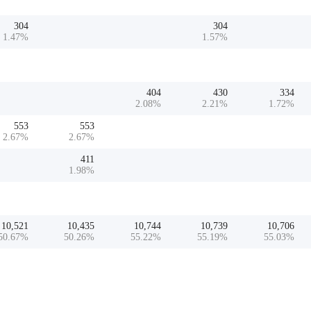
304
304
1.47
%
1.57
%
404
430
334
2.08
%
2.21
%
1.72
%
553
553
2.67
%
2.67
%
411
1.98
%
10,521
10,435
10,744
10,739
10,706
50.67
%
50.26
%
55.22
%
55.19
%
55.03
%