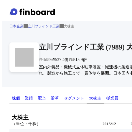
日本企業
立川ブラインド工業
大株主
立川ブラインド工業
(
7989
)
時価総額
¥537.4億
PER
15.9倍
室内外装品・機械式立体駐車装置・減速機の製造
れ、製造から施工まで一貫体制を展開。日本国内
株価
業績
配当
沿革
セグメント
大株主
従業員
大株主
（単位：千株）
2015/12