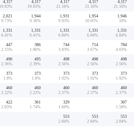
4,117
4,117
4,117
4,117
4,117
19.83
%
19.83
%
21.16
%
21.16
%
21.16
%
2,021
1,944
1,931
1,954
1,946
9.73
%
9.36
%
9.93
%
10.05
%
10
%
1,331
1,331
1,331
1,331
1,331
6.41
%
6.41
%
6.84
%
6.84
%
6.84
%
447
386
744
714
784
2.15
%
1.86
%
3.83
%
3.67
%
4.03
%
490
495
498
498
498
2.36
%
2.39
%
2.56
%
2.56
%
2.56
%
373
373
373
373
373
1.8
%
1.8
%
1.92
%
1.92
%
1.92
%
460
460
460
460
460
2.22
%
2.22
%
2.37
%
2.37
%
2.37
%
422
361
329
307
2.03
%
1.74
%
1.69
%
1.58
%
553
553
553
2.84
%
2.84
%
2.84
%