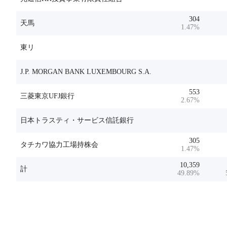
304
天馬
1.47
%
東リ
J.P. MORGAN BANK LUXEMBOURG S.A.
553
三菱東京UFJ銀行
2.67
%
日本トラスティ・サービス信託銀行
305
タチカワ協力工場持株会
1.47
%
10,359
計
49.89
%