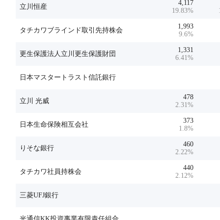
4,117
立川恒産
19.83
%
1,993
タチカワブラインド取引先持株会
9.6
%
1,331
更生保護法人立川更生保護財団
6.41
%
日本マスタートラスト信託銀行
478
立川 光威
2.31
%
373
日本生命保険相互会社
1.8
%
460
りそな銀行
2.22
%
440
タチカワ社員持株会
2.12
%
三菱UFJ銀行
光通信KK投資事業有限責任組合