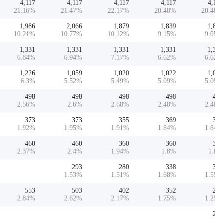
4,117
4,117
4,117
4,117
4,1
21.16
%
21.47
%
22.17
%
20.48
%
20.48
1,986
2,066
1,879
1,839
1,8
10.21
%
10.77
%
10.12
%
9.15
%
9.05
1,331
1,331
1,331
1,331
1,3
6.84
%
6.94
%
7.17
%
6.62
%
6.62
1,226
1,059
1,020
1,022
1,0
6.3
%
5.52
%
5.49
%
5.09
%
5.09
498
498
498
498
4
2.56
%
2.6
%
2.68
%
2.48
%
2.48
373
373
355
369
3
1.92
%
1.95
%
1.91
%
1.84
%
1.84
460
460
360
360
3
2.37
%
2.4
%
1.94
%
1.8
%
1.8
293
280
338
3
1.53
%
1.51
%
1.68
%
1.55
553
503
402
352
2
2.84
%
2.62
%
2.17
%
1.75
%
1.25
2