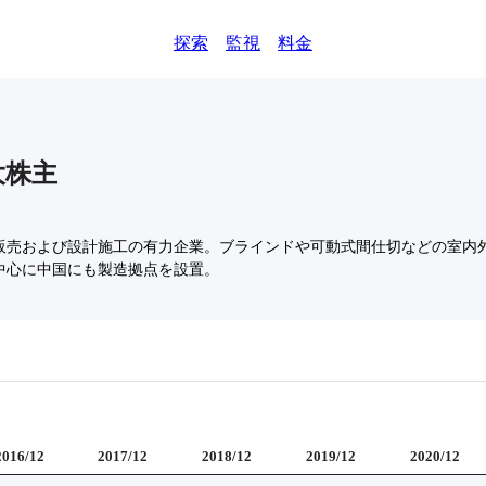
探索
監視
料金
大株主
販売および設計施工の有力企業。ブラインドや可動式間仕切などの室内
中心に中国にも製造拠点を設置。
2016/12
2017/12
2018/12
2019/12
2020/12