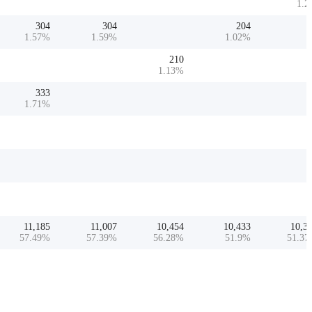
1.2
304
304
204
1.57
%
1.59
%
1.02
%
210
1.13
%
333
1.71
%
11,185
11,007
10,454
10,433
10,3
57.49
%
57.39
%
56.28
%
51.9
%
51.37