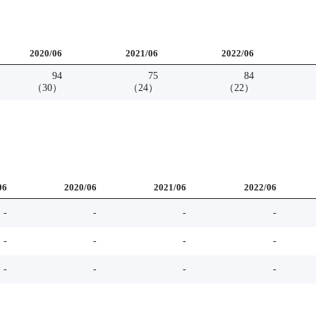
2020
/
06
2021
/
06
2022
/
06
94
75
84
（
30
）
（
24
）
（
22
）
06
2020
/
06
2021
/
06
2022
/
06
-
-
-
-
-
-
-
-
-
-
-
-