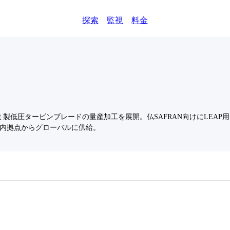
探索
監視
料金
低圧タービンブレードの量産加工を展開。仏SAFRAN向けにLEAP用ブ
国内拠点からグローバルに供給。