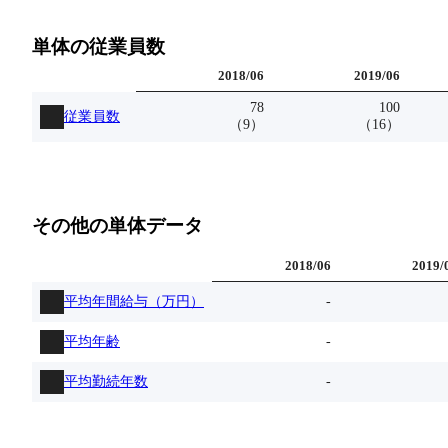
単体の従業員数
2018
/
06
2019
/
06
78
100
従業員数
（
9
）
（
16
）
その他の単体データ
2018
/
06
2019
/
平均年間給与（万円）
-
平均年齢
-
平均勤続年数
-