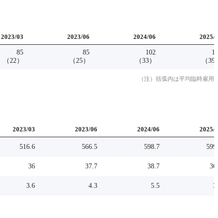
2023
/
03
2023
/
06
2024
/
06
2025
/
85
85
102
1
（
22
）
（
25
）
（
33
）
（
39
（注）括弧内は平均臨時雇用
2023
/
03
2023
/
06
2024
/
06
2025
/
516.6
566.5
598.7
599
36
37.7
38.7
36
3.6
4.3
5.5
3