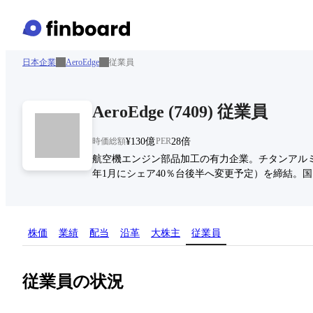
日本企業
AeroEdge
従業員
AeroEdge
(
7409
)
従業員
時価総額
¥130億
PER
28倍
航空機エンジン部品加工の有力企業。チタンアルミ製
年1月にシェア40％台後半へ変更予定）を締結。
株価
業績
配当
沿革
大株主
従業員
従業員の状況