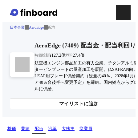
日本企業
AeroEdge
配当
AeroEdge
(
7409
)
配当金・配当利回り
時価総額
¥127.2億
PER
27.4倍
航空機エンジン部品加工の有力企業。チタンアルミ製
タービンブレードの量産加工を展開。仏SAFRAN向
LEAP用ブレード供給契約（総量の40％、2028年1月
ア40％台後半へ変更予定）を締結。国内拠点からグ
ルに供給。
マイリストに追加
株価
業績
配当
沿革
大株主
従業員