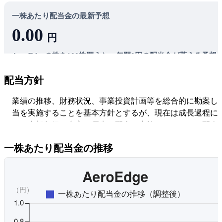
一株あたり配当金の最新予想
0.00
円
AeroEdgeの株を100株買うと、年間0円の配当金が貰える予想
です。
-
配当方針
配当利回り
-
配当性向
業績の推移、財務状況、事業投資計画等を総合的に勘案し
当を実施することを基本方針とするが、現在は成長過程に
ため内部留保の充実を優先し配当は実施していない。配当
う場合は年１回の期末配当を基本とし、年１回の中間配当
一株あたり配当金の推移
能としている。
オリジナルを見る