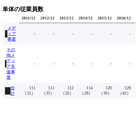
単体の従業員数
2011
/
12
2012
/
12
2013
/
12
2014
/
12
2015
/
12
2016
/
12
2
メデ
ィア
-
-
-
-
-
-
事業
その
他メ
ディ
-
-
-
-
-
-
ア支
援事
業
合
111
111
112
114
120
128
（
31
）
（
35
）
（
26
）
（
28
）
（
30
）
（
42
）
計