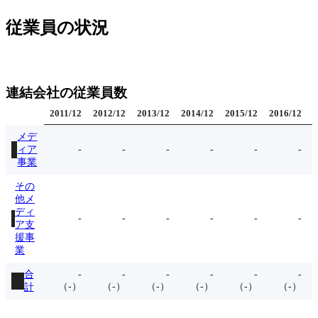
従業員の状況
連結会社の従業員数
2011
/
12
2012
/
12
2013
/
12
2014
/
12
2015
/
12
2016
/
12
2
メデ
ィア
-
-
-
-
-
-
事業
その
他メ
ディ
-
-
-
-
-
-
ア支
援事
業
合
-
-
-
-
-
-
（
-
）
（
-
）
（
-
）
（
-
）
（
-
）
（
-
）
計