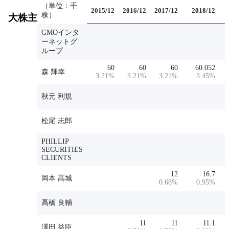
（単位：千
2015/12
2016/12
2017/12
2018/12
株）
大株主
GMOインタ
ーネットグ
ループ
60
60
60
60.052
森 輝幸
3.21
%
3.21
%
3.21
%
3.45
%
秋元 利規
松尾 志郎
PHILLIP
SECURITIES
CLIENTS
12
16.7
岡本 高城
0.68
%
0.95
%
高橋 良輔
11
11
11.1
澤田 益臣