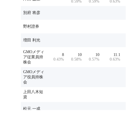
0.59
%
0.59
%
0.63
%
別府 将彦
野村證券
増田 利光
GMOメディ
8
10
10
11.1
ア従業員持
0.43
%
0.58
%
0.57
%
0.63
%
株会
GMOメディ
ア役員持株
会
上田八木短
資
松元 一成
34
12
SBI証券
1.84
%
0.68
%