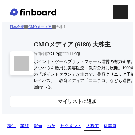
日本企業
GMOメディア
大株主
GMOメディア
(
6180
)
大株主
時価総額
¥71.2億
PER
11.9倍
ポイント・ゲームプラットフォーム運営の有力企業。
ノウハウを活用し美容医療・教育分野に展開。1999
の「ポイントタウン」が主力で、美容クリニック予約
レイパス」、教育メディア「コエテコ」なども運営。
国内中心。
マイリストに追加
株価
業績
配当
沿革
セグメント
大株主
従業員