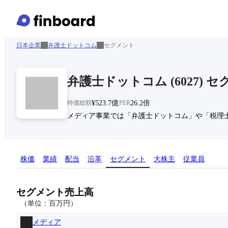
日本企業
弁護士ドットコム
セグメント
弁護士ドットコム
(
6027
)
セ
時価総額
¥523.7億
PER
26.2倍
メディア事業では「弁護士ドットコム」や「税理
株価
業績
配当
沿革
セグメント
大株主
従業員
セグメント売上高
（単位：
百万
円
）
メディア