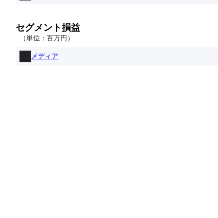
セグメント損益
（単位：
百万
円
）
メディア