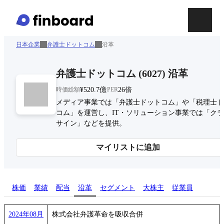
日本企業
弁護士ドットコム
沿革
弁護士ドットコム
(
6027
)
沿革
時価総額
¥520.7億
PER
26倍
メディア事業では「弁護士ドットコム」や「税理士ド
コム」を運営し、IT・ソリューション事業では「ク
サイン」などを提供。
マイリストに追加
株価
業績
配当
沿革
セグメント
大株主
従業員
2024年08月
株式会社弁護革命を吸収合併