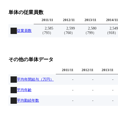
単体の従業員数
2011
/
11
2012
/
11
2013
/
11
2014
/
11
2,585
2,599
2,580
2,549
従業員数
（
793
）
（
760
）
（
799
）
（
918
）
その他の単体データ
2011
/
11
2012
/
11
2013
/
11
平均年間給与（万円）
-
-
-
平均年齢
-
-
-
平均勤続年数
-
-
-