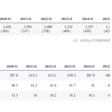
2020
/
11
2021
/
11
2022
/
11
2023
/
11
2024
/
11
2025
/
2,426
2,394
2,408
2,332
2,327
2,3
（
569
）
（
537
）
（
538
）
（
499
）
（
439
）
（
427
（注）括弧内は平均臨時雇用
2020
/
11
2021
/
11
2022
/
11
2023
/
11
2024
/
11
2025
/
587.6
613.2
613.2
639.3
687.8
688
40.5
41.2
41.6
41.7
42
42
15.3
16
16.2
16.2
16.1
16