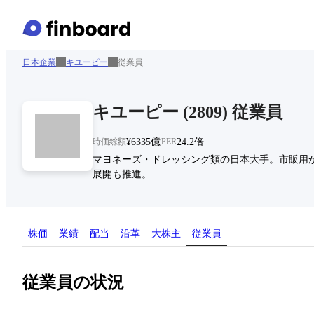
日本企業
キユーピー
従業員
キユーピー
(
2809
)
従業員
時価総額
¥6335億
PER
24.2倍
マヨネーズ・ドレッシング類の日本大手。市販用か
展開も推進。
株価
業績
配当
沿革
大株主
従業員
従業員の状況