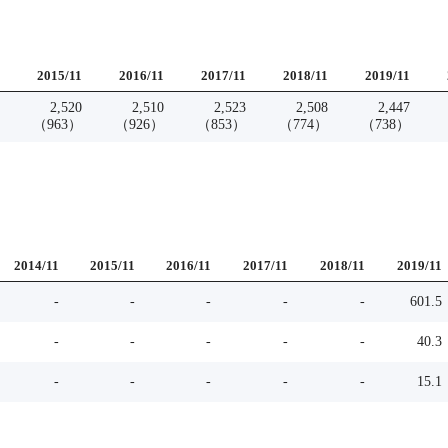
2015
/
11
2016
/
11
2017
/
11
2018
/
11
2019
/
11
2,520
2,510
2,523
2,508
2,447
（
963
）
（
926
）
（
853
）
（
774
）
（
738
）
2014
/
11
2015
/
11
2016
/
11
2017
/
11
2018
/
11
2019
/
11
-
-
-
-
-
601.5
-
-
-
-
-
40.3
-
-
-
-
-
15.1