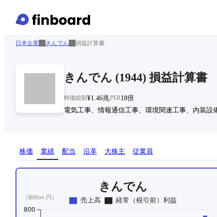
日本企業
きんでん
損益計算書
きんでん
(
1944
)
損益計算書
時価総額
¥1.46兆
PER
18倍
電気工事、情報通信工事、環境関連工事、内装設
株価
業績
配当
沿革
大株主
従業員