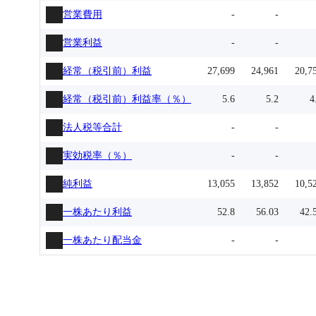
営業費用
-
-
営業利益
-
-
経常（税引前）利益
27,699
24,961
20,7
経常（税引前）利益率（％）
5.6
5.2
4
法人税等合計
-
-
実効税率（％）
-
-
純利益
13,055
13,852
10,5
一株あたり利益
52.8
56.03
42.
一株あたり配当金
-
-