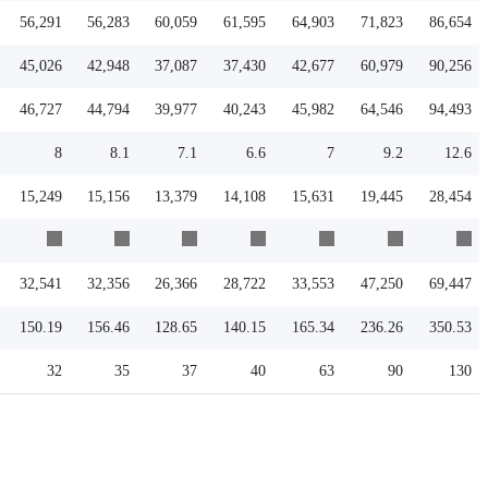
56,291
56,283
60,059
61,595
64,903
71,823
86,654
45,026
42,948
37,087
37,430
42,677
60,979
90,256
46,727
44,794
39,977
40,243
45,982
64,546
94,493
8
8.1
7.1
6.6
7
9.2
12.6
15,249
15,156
13,379
14,108
15,631
19,445
28,454
32,541
32,356
26,366
28,722
33,553
47,250
69,447
150.19
156.46
128.65
140.15
165.34
236.26
350.53
32
35
37
40
63
90
130