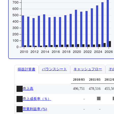
バランスシート
キャッシュフロー
そ
損益計算書
2010/03
2011/03
2012/
売上高
496,751
478,516
455,5
売上成長率（％）
-
営業利益率 (%)
-
-