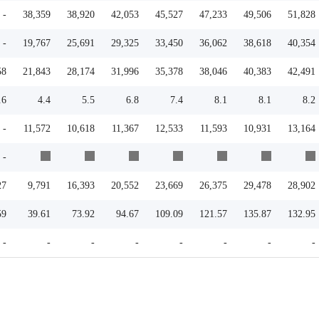
-
38,359
38,920
42,053
45,527
47,233
49,506
51,828
-
19,767
25,691
29,325
33,450
36,062
38,618
40,354
58
21,843
28,174
31,996
35,378
38,046
40,383
42,491
.6
4.4
5.5
6.8
7.4
8.1
8.1
8.2
-
11,572
10,618
11,367
12,533
11,593
10,931
13,164
-
27
9,791
16,393
20,552
23,669
26,375
29,478
28,902
59
39.61
73.92
94.67
109.09
121.57
135.87
132.95
-
-
-
-
-
-
-
-