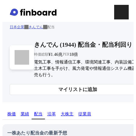
日本企業
きんでん
配当
きんでん
(
1944
)
配当金・配当利回り
時価総額
¥1.46兆
PER
18倍
電気工事、情報通信工事、環境関連工事、内装設備工
土木工事を手がけ、風力発電や情報通信システム機器
売も行う。
マイリストに追加
株価
業績
配当
沿革
大株主
従業員
一株あたり配当金の最新予想