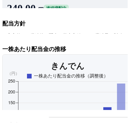
240.00
連続増配中
円
きんでんの株を100株買うと、年間24,000円の配当金が貰える
配当方針
予想です。
3.3%
配当利回り
安定的かつ継続的な配当を基本方針とし、業績及び財務の
59.0%
配当性向
を踏まえて実施している。年2回配当（中間・期末）を採用
一株あたり配当金の推移
し、記念すべき節目には記念配当も行う。内部留保資金は
体質の強化と積極的な事業展開等に備える方針としている
オリジナルを見る
プレミアム会員にご登録
配当利回りの推移にアクセ
配当利回りの推移
有料プランをチェ