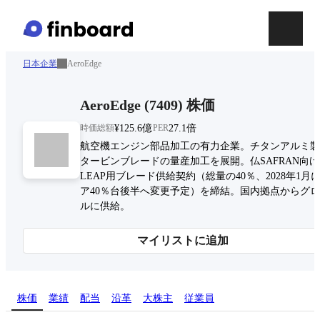
日本企業
AeroEdge
AeroEdge
(
7409
)
株価
時価総額
¥125.6億
PER
27.1倍
航空機エンジン部品加工の有力企業。チタンアルミ製
タービンブレードの量産加工を展開。仏SAFRAN向
LEAP用ブレード供給契約（総量の40％、2028年1月
ア40％台後半へ変更予定）を締結。国内拠点からグ
ルに供給。
マイリストに追加
株価
業績
配当
沿革
大株主
従業員