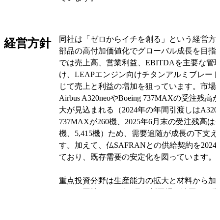
主要な顧客はエンジンメーカーやそのサプラ
SAFRANとの契約によりLEAPエンジン向け
同社は「ゼロからイチを創る」という経営方
経営方針
合を供給しています。売上はLEAPや当該エ
部品の高付加価値化でグローバル成長を目指
機種（Airbus A320neo、Boeing 737MA
では売上高、営業利益、EBITDAを主要な管
契約で価格や発注見込みが示されること、材
け、LEAPエンジン向けチタンアルミブレー
る仕組みが利益率を支える点が収益構造の特
じて売上と利益の増加を狙っています。市場
Airbus A320neoやBoeing 737MAXの受
同社は事業を単一の「加工事業」として構成
大が見込まれる（2024年の年間引渡しはA320n
航空機エンジン部品加工とその他加工の二分
737MAXが260機、2025年6月末の受注残高はそ
す。最適な工程設計、専用工具の開発、特殊
機、5,415機）ため、需要追随が成長の下支
検査や品質管理体制の整備を自社で行うこと
す。加えて、仏SAFRANとの供給契約を2024
いチタンアルミ材の高精度加工を実現し、グ
ており、既存需要の安定化を図っています。
ない供給者の一角としての競争力を有してい
重点投資分野は生産能力の拡大と材料から加
オリジナルを見る
です。同社は2024年6月に新工場を竣工し、
工程自動化を進めて生産性向上と原価低減に
す。材料面では従来欧州の単一メーカーへの