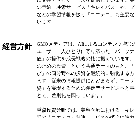
の予約・検索サービス「キレイパス」や、プ
などの学習情報を扱う「コエテコ」も主要な
います。
同社の顧客は主に一般消費者、美容クリニッ
3つに分けられます。収益構造は、ポイント
GMOメディアは、AIによるコンテンツ増加
経営方針
通販事業者からの広告報酬からユーザー還元
ユーザー一人ひとりに寄り添った「パーソナ
益、キレイパスでは美容施術チケット販売の
値」の提供を成長戦略の核に据えています。
テコ関連では教育機関からの広告収入や講師
のための投資」という共通テーマのもと、「
用料が中心となっています。これらの事業で
び」の両分野への投資を継続的に強化する方
運営ノウハウを活用し、段階的にサービスを
ます。従来の情報提供にとどまらず、ユーザ
長戦略」を採用しています。
姿」を実現するための伴走型サービスへと事
とで、差別化を図っています。
事業セグメントは大きく「メディア事業」と
事業」に分かれており、メディア事業はポイ
重点投資分野では、美容医療における「キレ
連、美容医療関連の3分野で構成されていま
野の「コエテコ」関連サービスの拡充に注力
では「ポイントタウン」に加えブラウザゲー
は長年運営してきた「ポイントタウン」で蓄
運営し、学び関連では「コエテコ」での情報
と運営ノウハウを活用し、これらの成長分野