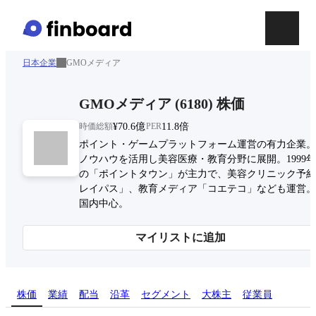
日本企業
GMOメディア
GMOメディア
(
6180
)
株価
時価総額
¥70.6億
PER
11.8倍
ポイント・ゲームプラットフォーム運営の有力企業。
ノウハウを活用し美容医療・教育分野に展開。1999
の「ポイントタウン」が主力で、美容クリニック予約
レイパス」、教育メディア「コエテコ」なども運営。
国内中心。
マイリストに追加
株価
業績
配当
沿革
セグメント
大株主
従業員