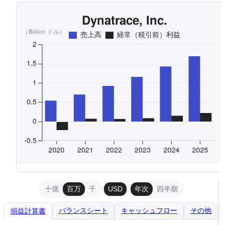
十億
百万
千
USD
年次
四半期
バランスシート
キャッシュフロー
その他
損益計算書