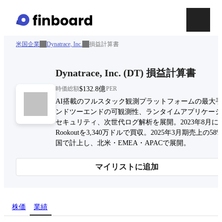
米国企業
Dynatrace, Inc.
損益計算書
Dynatrace, Inc.
(
DT
)
損益計算書
時価総額
$132.8億
PER
AI搭載のフルスタック観測プラットフォームの最大
ンドツーエンドの可観測性、ランタイムアプリケーシ
セキュリティ、次世代ログ解析を展開。2023年8月に
Rookoutを3,340万ドルで買収。2025年3月期売上の58
国で計上し、北米・EMEA・APACで展開。
マイリストに追加
株価
業績