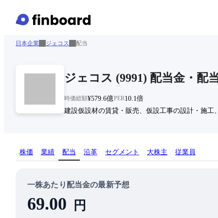
日本企業
ジェコス
配当
ジェコス
(
9991
)
配当金・配
時価総額
¥579.6億
PER
10.1倍
建設仮設材の賃貸・販売、仮設工事の設計・施工
株価
業績
配当
沿革
セグメント
大株主
従業員
一株あたり配当金の最新予想
69.00
円