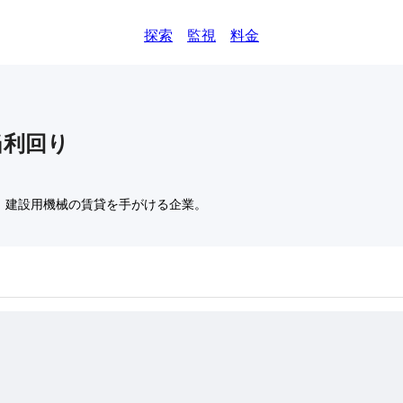
探索
監視
料金
当利回り
、建設用機械の賃貸を手がける企業。