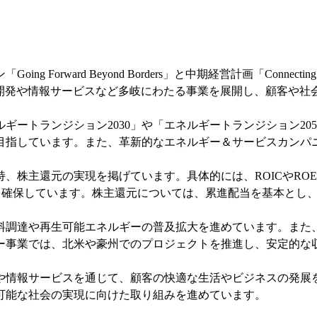
orward Beyond Borders」と中期経営計画「Connectin
市開発や情報サービスなど多岐にわたる事業を展開し、顧客や社
ギートランジション2030」や「エネルギートランジション20
目指しています。また、革新的なエネルギー＆サービスカンパ
維持、株主還元の実現を掲げています。具体的には、ROICやR
を確保しています。株主還元については、累進配当を基本とし
料調達や再生可能エネルギーの普及拡大を進めています。また
ー事業では、北米や豪州でのプロジェクトを推進し、安定的な
や情報サービスを通じて、顧客の快適な生活やビジネスの発展
可能な社会の実現に向けた取り組みを進めています。