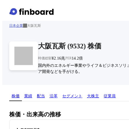
日本企業
大阪瓦斯
大阪瓦斯
(
9532
)
株価
時価総額
¥2.16兆
PER
14.2倍
国内外のエネルギー事業やライフ＆ビジネスソリ
ア開発などを手がける。
株価
業績
配当
沿革
セグメント
大株主
従業員
株価・出来高の推移