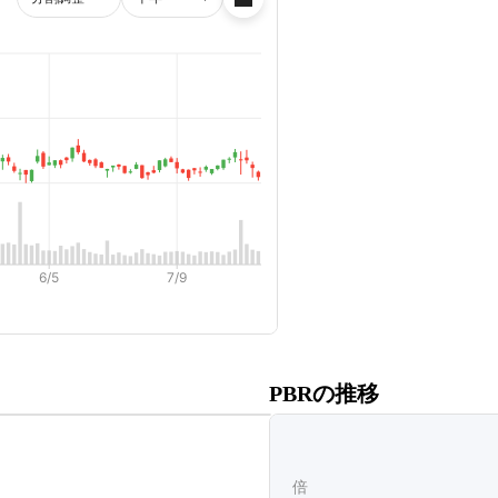
だくと、
PBRの推移
ます。