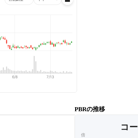
だくと、
PBRの推移
ます。