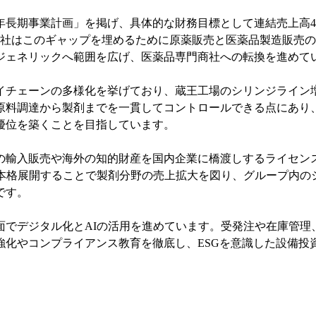
カ年長期事業計画」を掲げ、具体的な財務目標として連結売上高40
、同社はこのギャップを埋めるために原薬販売と医薬品製造販売
ジェネリックへ範囲を広げ、医薬品専門商社への転換を進めて
イチェーンの多様化を挙げており、蔵王工場のシリンジライン
料調達から製剤までを一貫してコントロールできる点にあり、海
優位を築くことを目指しています。
の輸入販売や海外の知的財産を国内企業に橋渡しするライセン
を本格展開することで製剤分野の売上拡大を図り、グループ内の
です。
面でデジタル化とAIの活用を進めています。受発注や在庫管理
強化やコンプライアンス教育を徹底し、ESGを意識した設備投