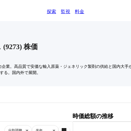
探索
監視
料金
ス
(
9273
)
株価
力企業。高品質で安価な輸入原薬・ジェネリック製剤の供給と国内大手か
有する。国内外で展開。
時価総額の推移