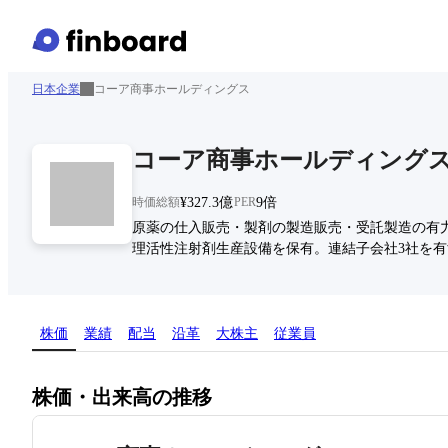
日本企業
コーア商事ホールディングス
コーア商事ホールディング
時価総額
¥327.3億
PER
9倍
原薬の仕入販売・製剤の製造販売・受託製造の有
理活性注射剤生産設備を保有。連結子会社3社を
株価
業績
配当
沿革
大株主
従業員
株価・出来高の推移