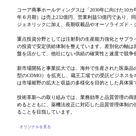
コーア商事ホールディングスは「2030年に向けた10
年６月期）は売上232億円、営業利益53億円であり
ジェネリックに加え、長期収載品やオーソライズド・
重点投資分野としては注射剤の生産能力強化とサプラ
の投資で安定供給体制を整えています。差別化の軸は原
盤を活かして、他社にない供給の確実性と速度で競争
新市場開拓と事業拡大では、海外で生産された医薬品
型のCDMO）を拡充し、蔵王工場での受託ビジネス
は市場裾野の拡大と収益の多様化を目的とした具体策
技術革新への取り組みでは、業務効率と品質管理の両
めるとともに、薬機法改正に対応した品質管理体制の
ることを目指しています。
オリジナルを見る