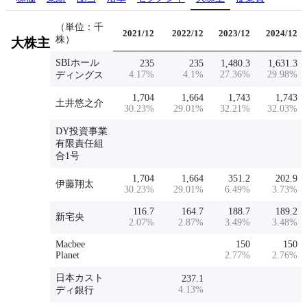
（単位：千
2021/12
2022/12
2023/12
2024/12
株）
大株主
SBIホール
235
235
1,480.3
1,631.3
4.17
%
4.1
%
27.36
%
29.98
%
ディングス
1,704
1,664
1,743
1,743
土井悠之介
30.23
%
29.01
%
32.21
%
32.03
%
DY投資事業
有限責任組
合1号
1,704
1,664
351.2
202.9
伊藤翔太
30.23
%
29.01
%
6.49
%
3.73
%
116.7
164.7
188.7
189.2
新宅央
2.07
%
2.87
%
3.49
%
3.48
%
Macbee
150
150
Planet
2.77
%
2.76
%
日本カスト
237.1
4.13
%
ディ銀行