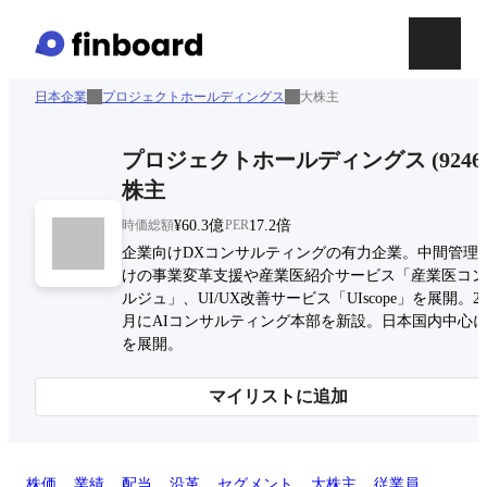
日本企業
プロジェクトホールディングス
大株主
プロジェクトホールディングス
(
9246
株主
時価総額
¥60.3億
PER
17.2倍
企業向けDXコンサルティングの有力企業。中間管理
けの事業変革支援や産業医紹介サービス「産業医コン
ルジュ」、UI/UX改善サービス「UIscope」を展開。2
月にAIコンサルティング本部を新設。日本国内中心
を展開。
マイリストに追加
株価
業績
配当
沿革
セグメント
大株主
従業員