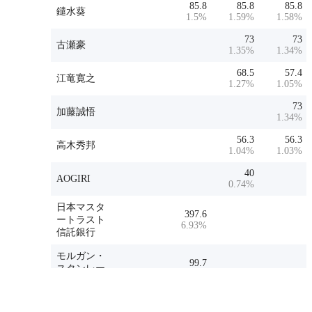
85.8
85.8
85.8
鑓水葵
1.5
%
1.59
%
1.58
%
73
73
古瀬豪
1.35
%
1.34
%
68.5
57.4
江竜寛之
1.27
%
1.05
%
73
加藤誠悟
1.34
%
56.3
56.3
高木秀邦
1.04
%
1.03
%
40
AOGIRI
0.74
%
日本マスタ
397.6
ートラスト
6.93
%
信託銀行
モルガン・
99.7
スタンレー
1.74
%
MUFG証券
BNY GCM