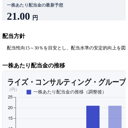
一株あたり配当金の最新予想
21.00
円
ライズ・コンサルティング・グループの株を100株買うと、年
間2,100円の配当金が貰える予想です。
配当方針
5.3%
配当利回り
77.2%
配当性向15～30％を目安とし、配当水準の安定的向上を図
配当性向
とを基本方針とする。期末配当の年1回を基本とし、内部
資金は財務体質強化・人材採用及び育成・内部管理体制強
一株あたり配当金の推移
のさらなる事業拡大の原資として有効活用する。
オリジナルを見る