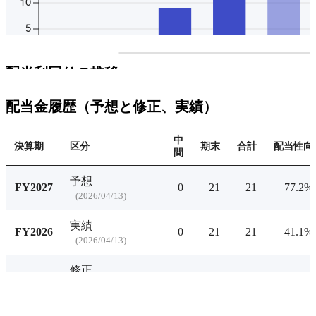
プレミアム会員にご登録
配当利回りの推移にアクセ
配当利回りの推移
有料プランをチェ
配当金履歴（予想と修正、実績）
中
決算期
区分
期末
合計
配当性向
間
予想
FY2027
0
21
21
77.2%
(
2026/04/13
)
実績
FY2026
0
21
21
41.1%
(
2026/04/13
)
修正
0
21
21
-
(
2025/10/14
)
予想