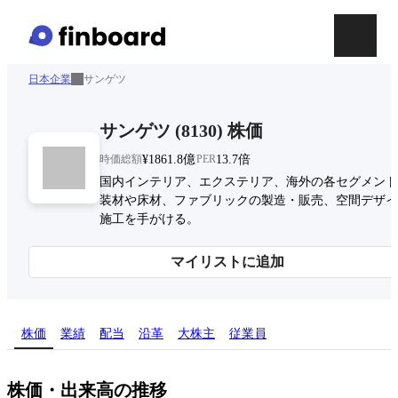
日本企業
サンゲツ
サンゲツ
(
8130
)
株価
時価総額
¥1861.8億
PER
13.7倍
国内インテリア、エクステリア、海外の各セグメント
装材や床材、ファブリックの製造・販売、空間デザイ
施工を手がける。
マイリストに追加
株価
業績
配当
沿革
大株主
従業員
株価・出来高の推移