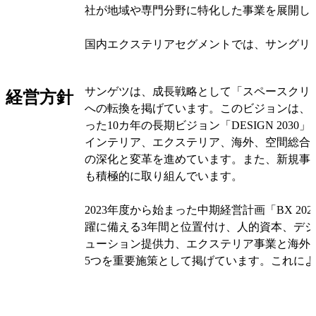
社が地域や専門分野に特化した事業を展開し
国内エクステリアセグメントでは、サングリ
ンス、カーポートなどのエクステリア商品を
非住宅市場まで幅広く対応しています。外構
サンゲツは、成長戦略として「スペースクリ
経営方針
も行っており、顧客の多様なニーズに応えて
への転換を掲げています。このビジョンは、2
った10カ年の長期ビジョン「DESIGN 203
海外セグメントでは、米国のKOROSEAL INTE
インテリア、エクステリア、海外、空間総合
PRODUCTS HOLDINGS, INC.が壁紙の
の深化と変革を進めています。また、新規事
ます。シンガポールのGoodrich Global Holdings 
も積極的に取り組んでいます。
アジア、中国・香港でインテリア商材を販売
た、D'Perception Pte Ltdはシンガポール
2023年度から始まった中期経営計画「BX 20
業施設の空間デザインと内装施工を手がけて
躍に備える3年間と位置付け、人的資本、デ
ューション提供力、エクステリア事業と海外
オリジナルを見る
5つを重要施策として掲げています。これに
市場のニーズや社会課題に対応し、企業価値
目指しています。