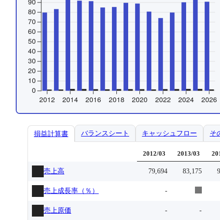
バランスシート
キャッシュフロー
そ
損益計算書
2012/03
2013/03
20
売上高
79,694
83,175
売上成長率（％）
-
売上原価
-
-