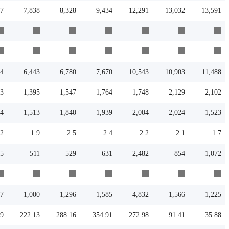
07
7,838
8,328
9,434
12,291
13,032
13,591
94
6,443
6,780
7,670
10,543
10,903
11,488
13
1,395
1,547
1,764
1,748
2,129
2,102
84
1,513
1,840
1,939
2,004
2,024
1,523
2
1.9
2.5
2.4
2.2
2.1
1.7
5
511
529
631
2,482
854
1,072
37
1,000
1,296
1,585
4,832
1,566
1,225
29
222.13
288.16
354.91
272.98
91.41
35.88