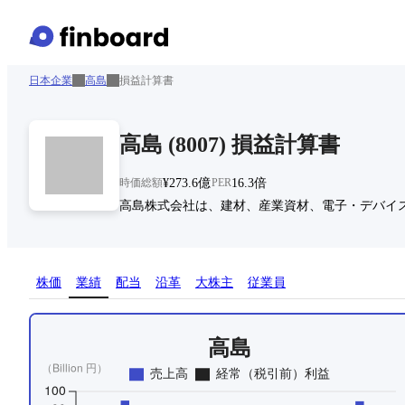
日本企業
高島
損益計算書
高島
(
8007
)
損益計算書
時価総額
¥273.6億
PER
16.3倍
高島株式会社は、建材、産業資材、電子・デバイ
株価
業績
配当
沿革
大株主
従業員