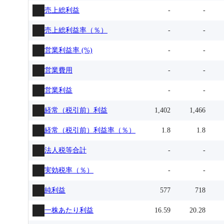
売上総利益
-
-
売上総利益率（％）
-
-
営業利益率 (%)
-
-
営業費用
-
-
営業利益
-
-
経常（税引前）利益
1,402
1,466
経常（税引前）利益率（％）
1.8
1.8
法人税等合計
-
-
実効税率（％）
-
-
純利益
577
718
一株あたり利益
16.59
20.28