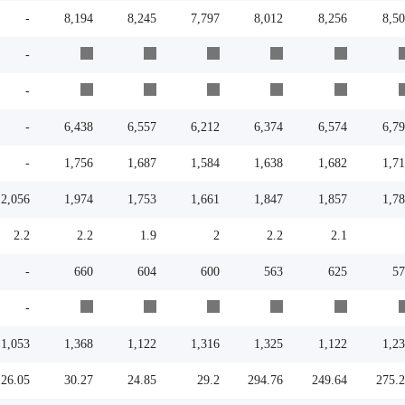
-
8,194
8,245
7,797
8,012
8,256
8,5
-
-
-
6,438
6,557
6,212
6,374
6,574
6,7
-
1,756
1,687
1,584
1,638
1,682
1,7
2,056
1,974
1,753
1,661
1,847
1,857
1,7
2.2
2.2
1.9
2
2.2
2.1
-
660
604
600
563
625
57
-
1,053
1,368
1,122
1,316
1,325
1,122
1,2
26.05
30.27
24.85
29.2
294.76
249.64
275.